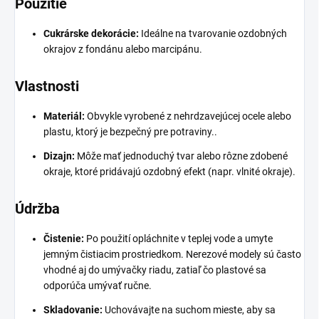
Použitie
Cukrárske dekorácie:
Ideálne na tvarovanie ozdobných
okrajov z fondánu alebo marcipánu.
Vlastnosti
Materiál:
Obvykle vyrobené z nehrdzavejúcej ocele alebo
plastu, ktorý je bezpečný pre potraviny..
Dizajn:
Môže mať jednoduchý tvar alebo rôzne zdobené
okraje, ktoré pridávajú ozdobný efekt (napr. vlnité okraje).
Údržba
Čistenie:
Po použití opláchnite v teplej vode a umyte
jemným čistiacim prostriedkom. Nerezové modely sú často
vhodné aj do umývačky riadu, zatiaľ čo plastové sa
odporúča umývať ručne.
Skladovanie:
Uchovávajte na suchom mieste, aby sa