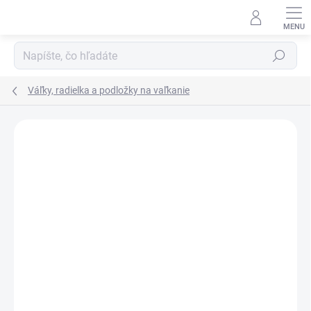
Prejsť
na
obsah
Hľadať
Váľky, radielka a podložky na vaľkanie
Podrobnosti hodnotenia
Neohodnotené