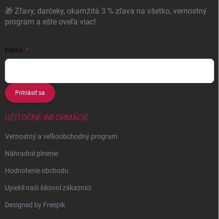
🎁 Zľavy, darčeky, okamžitá 3 % zľava na všetko, vernostný
program a ešte oveľa viac!
EMAIL
Prihlásiť sa
UŽITOČNÉ INFORMÁCIE
Vernostný a veľkoobchodný program
Náhradné plnenie
Hodnotenie obchodu
Upiekli naši šikovní zákazníci
Designed by Freepik