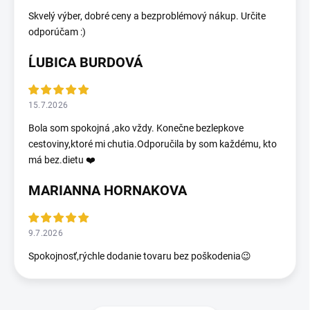
Skvelý výber, dobré ceny a bezproblémový nákup. Určite
odporúčam :)
ĹUBICA BURDOVÁ
15.7.2026
Bola som spokojná ,ako vždy. Konečne bezlepkove
cestoviny,ktoré mi chutia.Odporučila by som každému, kto
má bez.dietu ❤️
MARIANNA HORNAKOVA
9.7.2026
Spokojnosť,rýchle dodanie tovaru bez poškodenia😉