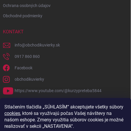
Ochrana osobných údajov
Obchodné podmienky
KONTAKT
info
@
obchodikuvierky.sk
0917 860 860
Facebook
obchodikuvierky
https://www.youtube.com/@kurzypreteba5844
PRIJÍMAME ONLINE PLATBY
Stlačením tlačidla „SÚHLASÍM“ akceptujete všetky súbory
cookies
, ktoré sa využívajú počas Vašej návštevy na
našom eshope. Zmeny využitia súborov cookies je možné
realizovať v sekcii „NASTAVENIA“.