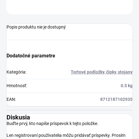
OPÝTAŤ SA
STRÁŽIŤ
Popis produktu nie je dostupný
Dodatočné parametre
Kategória
:
Tortové podložky, čipky, stojany
Hmotnosť
:
0.5 kg
EAN
:
8712187102935
Diskusia
Buďte prvý, kto napíše príspevok k tejto položke.
Len registrovaní používatelia môžu pridávať príspevky. Prosím