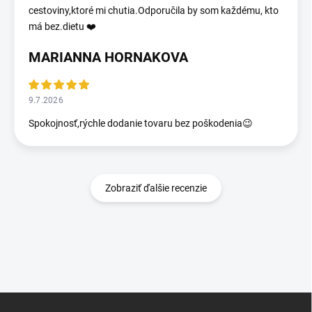
cestoviny,ktoré mi chutia.Odporučila by som každému, kto
má bez.dietu ❤️
MARIANNA HORNAKOVA
9.7.2026
Spokojnosť,rýchle dodanie tovaru bez poškodenia😉
Zobraziť ďalšie recenzie
Z