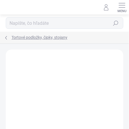
Prejsť
na
obsah
Hľadať
Tortové podložky, čipky, stojany
Podrobnosti hodnotenia
Neohodnotené
AKCIA