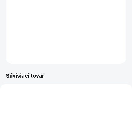
Podložka pod tortu kruhová zlatá pevná s ozdobným okrajom Ø
30 cm
Rozmer podložky Ø 30 cm
Materiál - hrubý pevný kartón
OPÝTAŤ SA
STRÁŽIŤ
Súvisiaci tovar
AKCIA