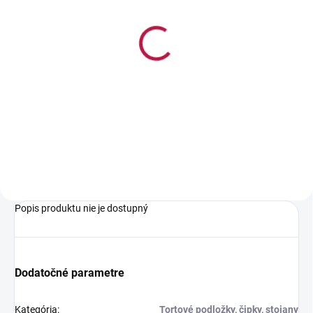
NA SKLADE
(>5 KS)
*Podložka pod tortu
kruhová zlatá pevná s
ozdobným okrajom Ø 26
cm G2000
1,60 €
Do košíka
Popis produktu nie je dostupný
Dodatočné parametre
Kategória
:
Tortové podložky, čipky, stojany