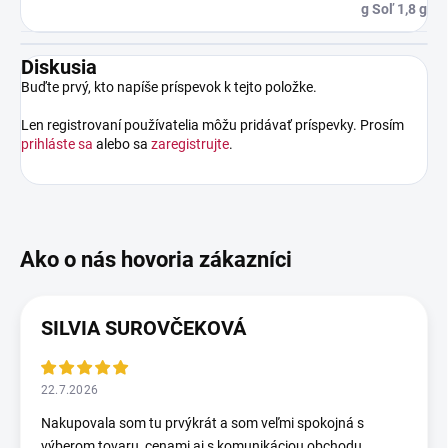
g Soľ 1,8 g
Diskusia
Buďte prvý, kto napíše príspevok k tejto položke.
Len registrovaní používatelia môžu pridávať príspevky. Prosím
prihláste sa
alebo sa
zaregistrujte
.
SILVIA SUROVČEKOVÁ
22.7.2026
Nakupovala som tu prvýkrát a som veľmi spokojná s
výberom tovaru, cenami aj s komunikáciou obchodu.