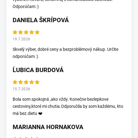
Odporúčam :)
DANIELA ŠKRÍPOVÁ
19.7.2026
Skvelý výber, dobré ceny a bezproblémový nákup. Určite
odporúčam :)
ĹUBICA BURDOVÁ
15.7.2026
Bola som spokojná ,ako vždy. Konečne bezlepkove
cestoviny,ktoré mi chutia.Odporučila by som každému, kto
má bez.dietu ❤️
MARIANNA HORNAKOVA