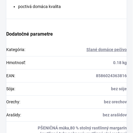
poctivá domáca kvalita
Dodatočné parametre
Kategória
:
Slané domáce pečivo
Hmotnosť
:
0.18 kg
EAN
:
8586024363816
Sója
:
bez sóje
Orechy
:
bez orechov
Arašidy
:
bez arašidov
PŠENIČNÁ múka,80 % stolný rastlinný margarín