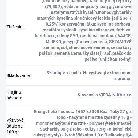
(rastlinné tuky palmové; rastlinný olej repkový
(79,80%); voda; emulgátory: polyglycerolové
esterymastných kyselín,monodyglyceridy
mastných kyselína slnečnicový lecitín, jedlá soľ (
0,25%) konzervačná látka: kyselina sorbová;
Zloženie :
:
regulátor kyslosti: kyselina citronová; farbivo:
karotény)., údený SYR, rastlinná smotana, VAJCE,
MLIEKO, posyp (ľanové semená, SEZAMOVÉ
semená, soľ, slnečnicové semená, cesnakový
prášok, semená Černušky siatej), soľ, prášok do
pečiva (uhličitan sodný)
Skladujte v suchu. Nevystavujte slnečnému
Skladovanie
:
žiareniu.
Krajiina
Slovensko VIERA-NIKA s.r.o
pôvodu
:
Energetická hodnota 1657 kJ 398 Kcal Tuky 27 g z
toho - nasýtené mastné kyseliny 15 g -
Výživové
mononenasýtené mastné - polynesýtené mastné
údaje na
Sacharidy 30 g z toho - cukry 1,5 g - alkoholické
100 g:
:
cukry(polyoly) - škrob Vláknina 1,3 g Bielkoviny 9,4