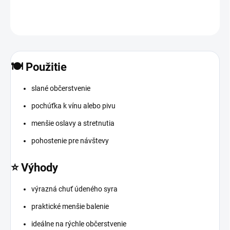
OPÝTAŤ SA
STRÁŽIŤ
🍽️ Použitie
slané občerstvenie
pochúťka k vínu alebo pivu
menšie oslavy a stretnutia
pohostenie pre návštevy
⭐ Výhody
výrazná chuť údeného syra
praktické menšie balenie
ideálne na rýchle občerstvenie