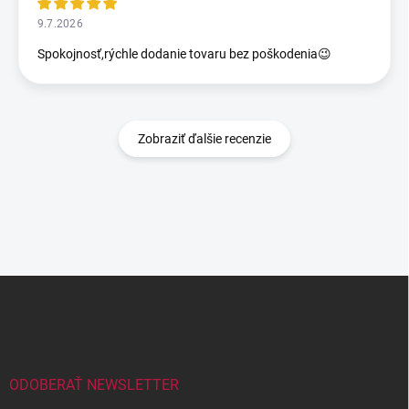
9.7.2026
Spokojnosť,rýchle dodanie tovaru bez poškodenia😉
Zobraziť ďalšie recenzie
Z
á
p
ä
t
i
ODOBERAŤ NEWSLETTER
e