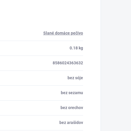
Slané domáce pečivo
0.18 kg
8586024363632
bez sóje
bez sezamu
bez orechov
bez arašidov