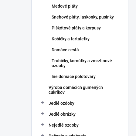
l
Medové pláty
Snehové pláty, laskonky, pusinky
Piškótové pláty a korpusy
Košíčky a tartaletky
Domáce cestá
Trubičky, kornútky a zmrzlinové
ozdoby
Iné domáce polotovary
Výroba domácich gumených
cukríkov
Jedlé ozdoby
Jedlé obrázky
Nejedlé ozdoby