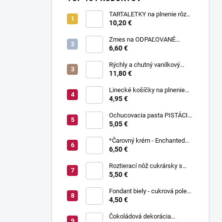
TARTALETKY na plnenie rôzne
druhy 34 ks
10,20 €
Zmes na ODPAĽOVANÉ
CESTO bez odpaľovania 500 g
6,60 €
Rýchly a chutný vanilkový
puding bez varenia 1 kg
11,80 €
Linecké košíčky na plnenie
300 g
4,95 €
Ochucovacia pasta PISTÁCIA
70 g
5,05 €
*Čarovný krém - Enchanted
Cream ® 450 g
6,50 €
Roztierací nôž cukrársky s
ohnutou čepeľou 37 cm
5,50 €
Fondant biely - cukrová poleva
800 g
4,50 €
Čokoládová dekorácia