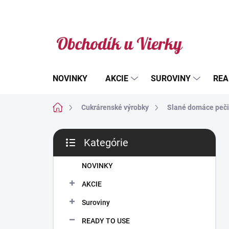
Prejsť
na
obsah
NOVINKY
AKCIE
SUROVINY
REA
Domov
Cukrárenské výrobky
Slané domáce peč
B
Kategórie
o
Preskočiť
č
kategórie
n
NOVINKY
ý
AKCIE
p
a
Suroviny
n
READY TO USE
e