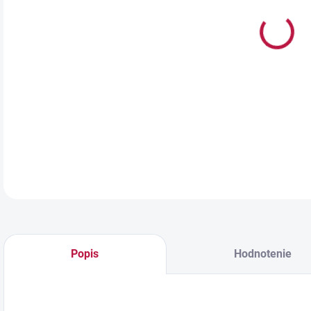
chuť
Vďak
peči
Menš
stre
ako 
Trva
DETA
Popis
Hodnotenie