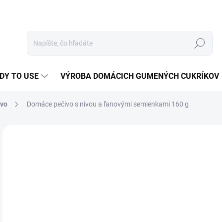
Hľadať
DY TO USE
VÝROBA DOMÁCICH GUMENÝCH CUKRÍKOV
ivo
Domáce pečivo s nivou a ľanovými semienkami 160 g
Neohodnotené
Podrobnosti hodnotenia
4,
Jedn
2,88
cena
3 P
Domá
ideá