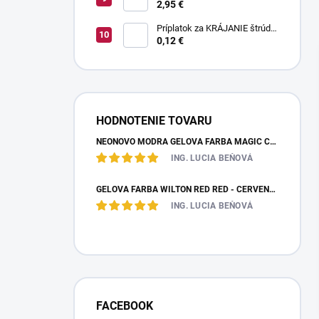
pruhované paličky TWISTER
2,95 €
20 g
Príplatok za KRÁJANIE štrúdle
(1 ks) - zvoľte len pri osobnom
0,12 €
odbere
HODNOTENIE TOVARU
NEÓNOVO MODRÁ GELOVÁ FARBA MAGIC COLOURS – JEDLÁ FARBA 32G
ING. LUCIA BEŇOVÁ
GÉLOVÁ FARBA WILTON RED RED - ČERVENÁ 28,35 G
ING. LUCIA BEŇOVÁ
FACEBOOK