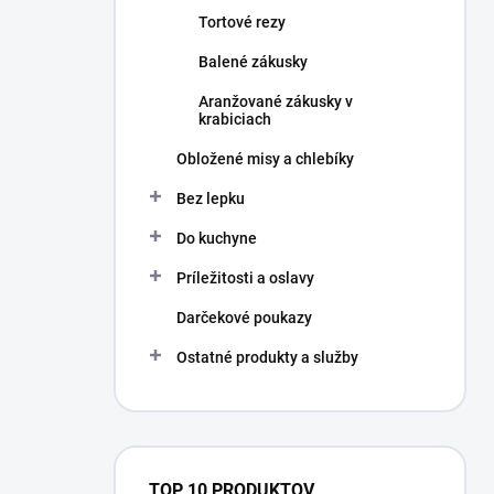
Tortové rezy
Balené zákusky
Aranžované zákusky v
krabiciach
Obložené misy a chlebíky
Bez lepku
Do kuchyne
Príležitosti a oslavy
Darčekové poukazy
Ostatné produkty a služby
TOP 10 PRODUKTOV