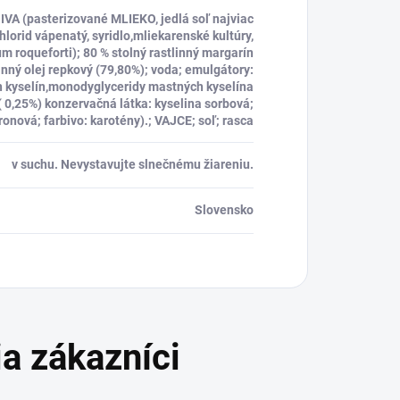
VA (pasterizované MLIEKO, jedlá soľ najviac
chlorid vápenatý, syridlo,mliekarenské kultúry,
um roqueforti); 80 % stolný rastlinný margarín
linný olej repkový (79,80%); voda; emulgátory:
 kyselín,monodyglyceridy mastných kyselína
ľ ( 0,25%) konzervačná látka: kyselina sorbová;
tronová; farbivo: karotény).; VAJCE; soľ; rasca
v suchu. Nevystavujte slnečnému žiareniu.
Slovensko