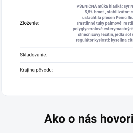
PŠENIČNÁ múka hladká; syr NI
5,5% hmot., stabilizátor: 
ušľachtilá pleseň Penicilli
Zloženie
:
(rastlinné tuky palmové; rast
polyglycerolové esterymastných
slnečnicový lecitín, jedlá so
regulátor kyslosti: kyselina ci
Skladovanie
:
Krajina pôvodu
: