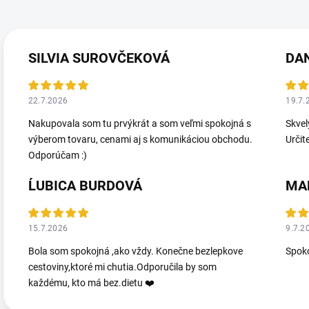
SILVIA SUROVČEKOVÁ
DA
22.7.2026
19.7.
Nakupovala som tu prvýkrát a som veľmi spokojná s
Skvel
výberom tovaru, cenami aj s komunikáciou obchodu.
Určit
Odporúčam :)
ĹUBICA BURDOVÁ
MA
15.7.2026
9.7.2
Bola som spokojná ,ako vždy. Konečne bezlepkove
Spoko
cestoviny,ktoré mi chutia.Odporučila by som
každému, kto má bez.dietu ❤️