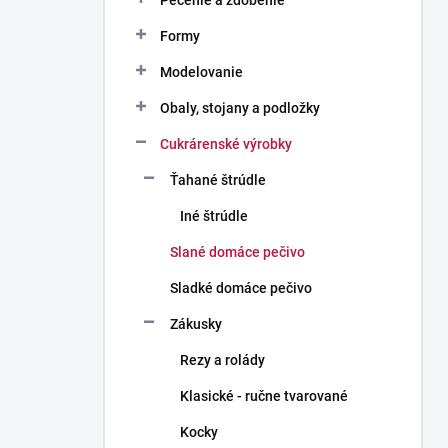
Pečenie a zdobenie
Formy
Modelovanie
Obaly, stojany a podložky
Cukrárenské výrobky
Ťahané štrúdle
Iné štrúdle
Slané domáce pečivo
Sladké domáce pečivo
Zákusky
Rezy a rolády
Klasické - ručne tvarované
Kocky