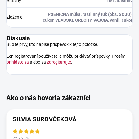
Arašidy
:
bez arašidov
PŠENIČNÁ múka, rastlinný tuk (obs. SÓJU),
Zloženie
:
cukor, VLAŠSKÉ ORECHY, VAJCIA, vanil. cukor
Diskusia
Buďte prvý, kto napíše príspevok k tejto položke.
Len registrovaní používatelia môžu pridávať príspevky. Prosím
prihláste sa
alebo sa
zaregistrujte
.
SILVIA SUROVČEKOVÁ
22.7.2026