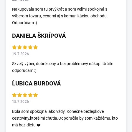
Nakupovala som tu prvýkrát a som veľmi spokojná s
výberom tovaru, cenami aj s komunikáciou obchodu.
Odporúčam :)
DANIELA ŠKRÍPOVÁ
19.7.2026
Skvelý výber, dobré ceny a bezproblémový nákup. Určite
odporúčam :)
ĹUBICA BURDOVÁ
15.7.2026
Bola som spokojná ,ako vždy. Konečne bezlepkove
cestoviny,ktoré mi chutia.Odporučila by som každému, kto
má bez.dietu ❤️