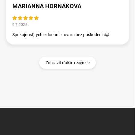
MARIANNA HORNAKOVA
9.7.2026
Spokojnosť,rýchle dodanie tovaru bez poškodenia😉
Zobraziť ďalšie recenzie
Z
á
p
ä