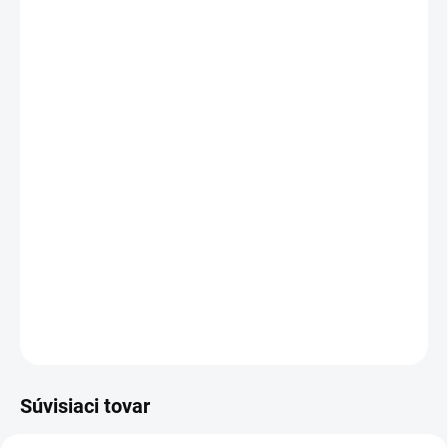
Zapichovátka sú obojstranné.
Materiál: tenší kartón na drevenej špajdli
Rozmer celého napichovátka aj so špajdľou: 9 cm
Rozmer obrázku: 4 - 4,5 cm
OPÝTAŤ SA
STRÁŽIŤ
Súvisiaci tovar