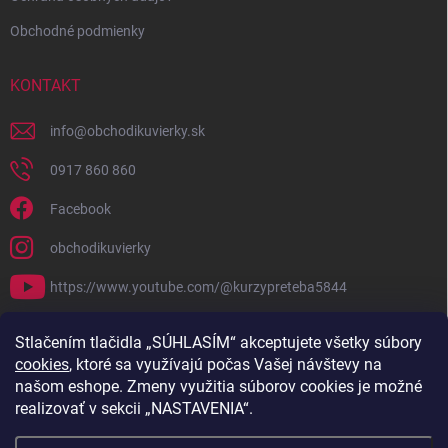
Obchodné podmienky
KONTAKT
info
@
obchodikuvierky.sk
0917 860 860
Facebook
obchodikuvierky
https://www.youtube.com/@kurzypreteba5844
PRIJÍMAME ONLINE PLATBY
Stlačením tlačidla „SÚHLASÍM“ akceptujete všetky súbory
cookies
, ktoré sa využívajú počas Vašej návštevy na
našom eshope. Zmeny využitia súborov cookies je možné
realizovať v sekcii „NASTAVENIA“.