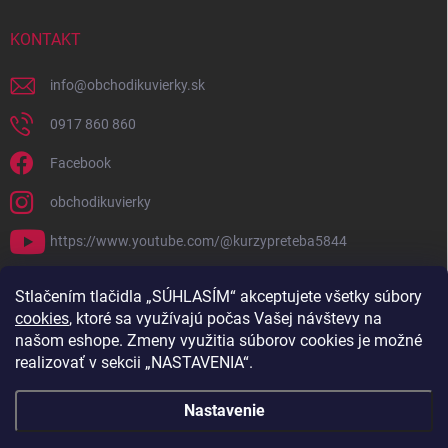
KONTAKT
info
@
obchodikuvierky.sk
0917 860 860
Facebook
obchodikuvierky
https://www.youtube.com/@kurzypreteba5844
PRIJÍMAME ONLINE PLATBY
Stlačením tlačidla „SÚHLASÍM“ akceptujete všetky súbory
cookies
, ktoré sa využívajú počas Vašej návštevy na
našom eshope. Zmeny využitia súborov cookies je možné
realizovať v sekcii „NASTAVENIA“.
Nastavenie