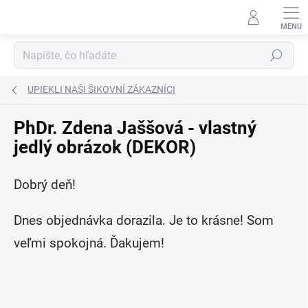
Prejsť
na
obsah
Hľadať
UPIEKLI NAŠI ŠIKOVNÍ ZÁKAZNÍCI
PhDr. Zdena Jaššová - vlastný
jedlý obrázok (DEKOR)
Dobrý deň!
Dnes objednávka dorazila. Je to krásne! Som
veľmi spokojná. Ďakujem!