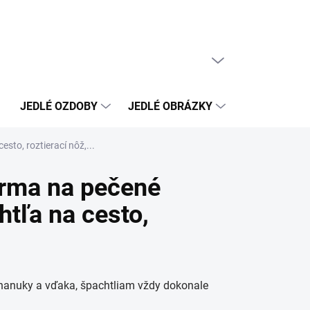
PRÁZDNY KOŠÍK
NÁKUPNÝ
KOŠÍK
JEDLÉ OZDOBY
JEDLÉ OBRÁZKY
NEJEDLÉ OZ
sto, roztierací nôž,...
orma na pečené
htľa na cesto,
 nanuky a vďaka, špachtliam vždy dokonale