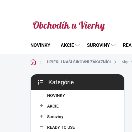
Prejsť
na
obsah
NOVINKY
AKCIE
SUROVINY
REA
Domov
UPIEKLI NAŠI ŠIKOVNÍ ZÁKAZNÍCI
Mgr. 
B
Kategórie
o
Preskočiť
č
kategórie
n
NOVINKY
ý
AKCIE
p
a
Suroviny
n
READY TO USE
e