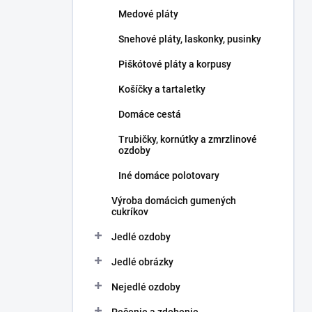
l
Medové pláty
Snehové pláty, laskonky, pusinky
Piškótové pláty a korpusy
Košíčky a tartaletky
Domáce cestá
Trubičky, kornútky a zmrzlinové
ozdoby
Iné domáce polotovary
Výroba domácich gumených
cukríkov
Jedlé ozdoby
Jedlé obrázky
Nejedlé ozdoby