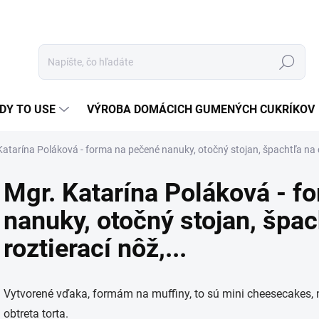
Hľadať
DY TO USE
VÝROBA DOMÁCICH GUMENÝCH CUKRÍKOV
Katarína Poláková - forma na pečené nanuky, otočný stojan, špachtľa na ce
Mgr. Katarína Poláková - f
nanuky, otočný stojan, špac
roztierací nôž,...
Vytvorené vďaka, formám na muffiny, to sú mini cheesecakes,
obtreta torta.