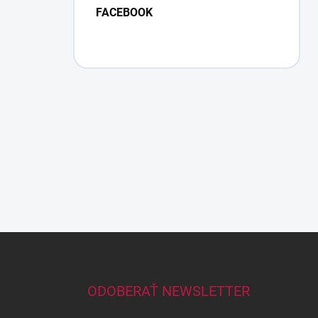
FACEBOOK
Z
á
p
ä
ODOBERAŤ NEWSLETTER
t
i