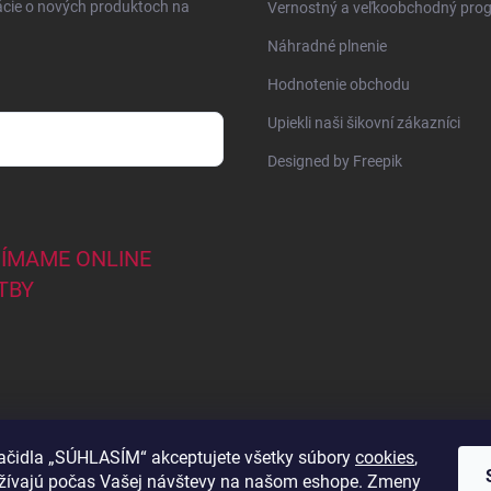
ácie o nových produktoch na
Vernostný a veľkoobchodný pro
Náhradné plnenie
Hodnotenie obchodu
Upiekli naši šikovní zákazníci
Designed by Freepik
JÍMAME ONLINE
TBY
lačidla „SÚHLASÍM“ akceptujete všetky súbory
cookies
,
užívajú počas Vašej návštevy na našom eshope. Zmeny
44