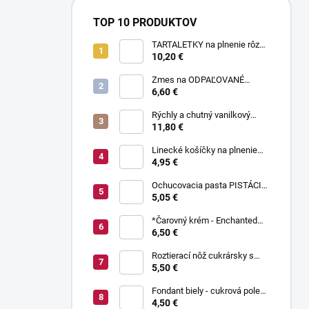
TOP 10 PRODUKTOV
TARTALETKY na plnenie rôzne
druhy 34 ks
10,20 €
Zmes na ODPAĽOVANÉ
CESTO bez odpaľovania 500 g
6,60 €
Rýchly a chutný vanilkový
puding bez varenia 1 kg
11,80 €
Linecké košíčky na plnenie
300 g
4,95 €
Ochucovacia pasta PISTÁCIA
70 g
5,05 €
*Čarovný krém - Enchanted
Cream ® 450 g
6,50 €
Roztierací nôž cukrársky s
ohnutou čepeľou 37 cm
5,50 €
Fondant biely - cukrová poleva
800 g
4,50 €