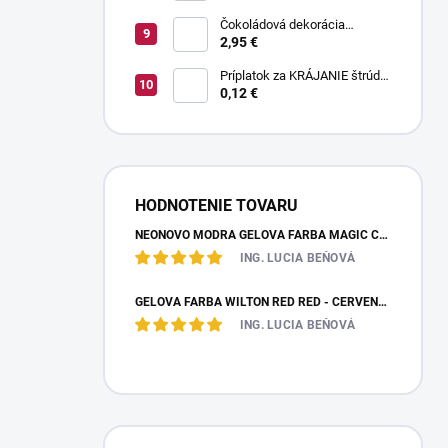
Čokoládová dekorácia
pruhované paličky TWISTER
2,95 €
20 g
Príplatok za KRÁJANIE štrúdle
(1 ks) - zvoľte len pri osobnom
0,12 €
odbere
HODNOTENIE TOVARU
NEÓNOVO MODRÁ GELOVÁ FARBA MAGIC COLOURS – JEDLÁ FARBA 32G
ING. LUCIA BEŇOVÁ
GÉLOVÁ FARBA WILTON RED RED - ČERVENÁ 28,35 G
ING. LUCIA BEŇOVÁ