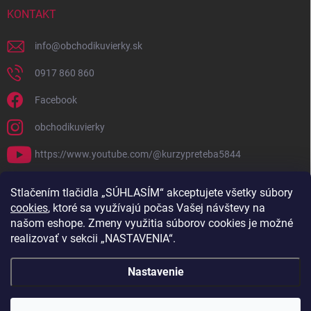
KONTAKT
info
@
obchodikuvierky.sk
0917 860 860
Facebook
obchodikuvierky
https://www.youtube.com/@kurzypreteba5844
PRIJÍMAME ONLINE PLATBY
Stlačením tlačidla „SÚHLASÍM“ akceptujete všetky súbory
cookies
, ktoré sa využívajú počas Vašej návštevy na
našom eshope. Zmeny využitia súborov cookies je možné
realizovať v sekcii „NASTAVENIA“.
Nastavenie
Copyright 2026
Obchodík u Vierky
. Všetky práva vyhradené.