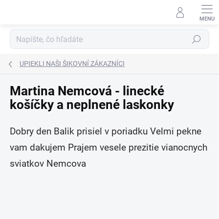
Prejsť
na
obsah
Hľadať
UPIEKLI NAŠI ŠIKOVNÍ ZÁKAZNÍCI
Martina Nemcová - linecké
košíčky a neplnené laskonky
Dobry den Balik prisiel v poriadku Velmi pekne
vam dakujem Prajem vesele prezitie vianocnych
sviatkov Nemcova