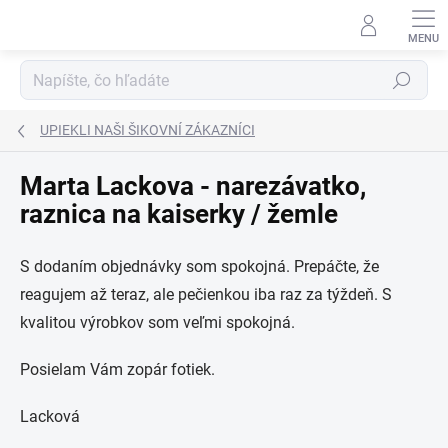
Prejsť
na
obsah
Hľadať
UPIEKLI NAŠI ŠIKOVNÍ ZÁKAZNÍCI
Marta Lackova - narezávatko,
raznica na kaiserky / žemle
S dodaním objednávky som spokojná. Prepáčte, že
reagujem až teraz, ale pečienkou iba raz za týždeň. S
kvalitou výrobkov som veľmi spokojná.
Posielam Vám zopár fotiek.
Lacková