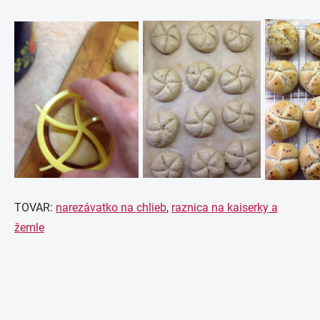
TOVAR:
narezávatko na chlieb
,
raznica na kaiserky a
žemle