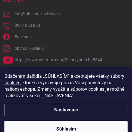
KONTAKT
info
@
obchodikuvierky.sk
0917 860 860
Facebook
obchodikuvierky
https://www.youtube.com/@kurzypreteba5844
PRIJÍMAME ONLINE PLATBY
Stlačením tlačidla „SÚHLASÍM“ akceptujete všetky súbory
cookies
, ktoré sa využívajú počas Vašej návštevy na
našom eshope. Zmeny využitia súborov cookies je možné
realizovať v sekcii „NASTAVENIA“.
Nastavenie
Copyright 2026
Obchodík u Vierky
. Všetky práva vyhradené.
Súhlasím
Vytvoril Shoptet