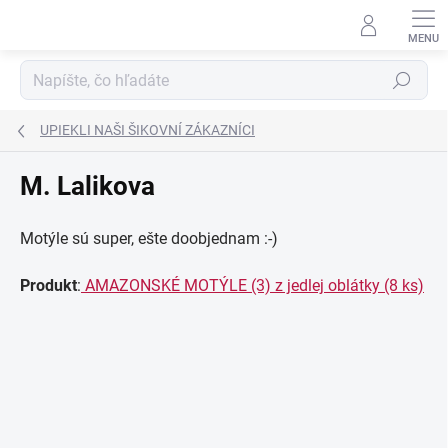
Prejsť
na
obsah
Hľadať
UPIEKLI NAŠI ŠIKOVNÍ ZÁKAZNÍCI
M. Lalikova
Motýle sú super, ešte doobjednam :-)
Produkt
:
AMAZONSKÉ MOTÝLE (3) z jedlej oblátky (8 ks)