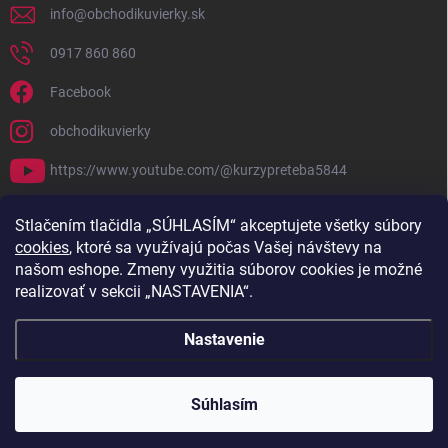
info
@
obchodikuvierky.sk
0917 860 860
Facebook
obchodikuvierky
https://www.youtube.com/@kurzypreteba5844
PRIJÍMAME ONLINE PLATBY
Stlačením tlačidla „SÚHLASÍM“ akceptujete všetky súbory
cookies
, ktoré sa využívajú počas Vašej návštevy na
našom eshope. Zmeny využitia súborov cookies je možné
realizovať v sekcii „NASTAVENIA“.
Nastavenie
Copyright 2026
Obchodík u Vierky
. Všetky práva vyhradené.
Súhlasím
Vytvoril Shoptet
//// promena boje button-a
///text odber (zlavy darceky atd)