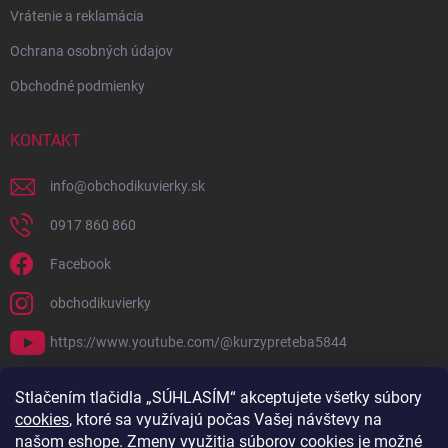
Vrátenie a reklamácia
Ochrana osobných údajov
Obchodné podmienky
KONTAKT
info
@
obchodikuvierky.sk
0917 860 860
Facebook
obchodikuvierky
https://www.youtube.com/@kurzypreteba5844
PRIJÍMAME ONLINE PLATBY
Stlačením tlačidla „SÚHLASÍM“ akceptujete všetky súbory
cookies
, ktoré sa využívajú počas Vašej návštevy na
našom eshope. Zmeny využitia súborov cookies je možné