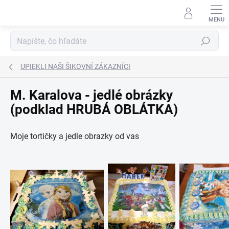
Prejsť
na
obsah
Hľadať
UPIEKLI NAŠI ŠIKOVNÍ ZÁKAZNÍCI
M. Karalova - jedlé obrázky
(podklad HRUBÁ OBLÁTKA)
Moje tortičky a jedle obrazky od vas