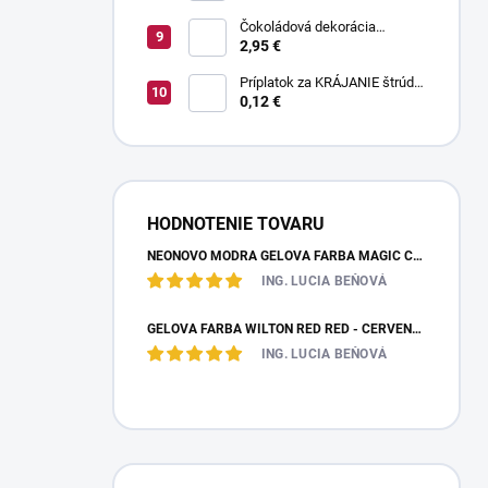
Čokoládová dekorácia
pruhované paličky TWISTER
2,95 €
20 g
Príplatok za KRÁJANIE štrúdle
(1 ks) - zvoľte len pri osobnom
0,12 €
odbere
HODNOTENIE TOVARU
NEÓNOVO MODRÁ GELOVÁ FARBA MAGIC COLOURS – JEDLÁ FARBA 32G
ING. LUCIA BEŇOVÁ
GÉLOVÁ FARBA WILTON RED RED - ČERVENÁ 28,35 G
ING. LUCIA BEŇOVÁ