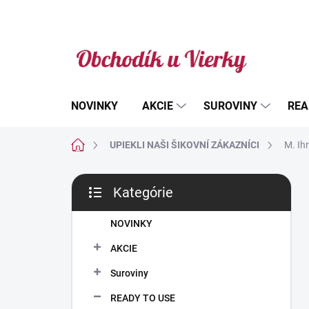
Prejsť
na
obsah
NOVINKY
AKCIE
SUROVINY
REA
Domov
UPIEKLI NAŠI ŠIKOVNÍ ZÁKAZNÍCI
M. Ih
B
Kategórie
o
Preskočiť
č
kategórie
n
NOVINKY
ý
AKCIE
p
a
Suroviny
n
READY TO USE
e