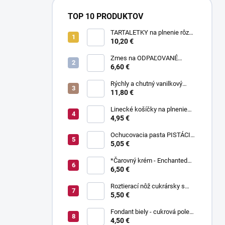
TOP 10 PRODUKTOV
TARTALETKY na plnenie rôzne
druhy 34 ks
10,20 €
Zmes na ODPAĽOVANÉ
CESTO bez odpaľovania 500 g
6,60 €
Rýchly a chutný vanilkový
puding bez varenia 1 kg
11,80 €
Linecké košíčky na plnenie
300 g
4,95 €
Ochucovacia pasta PISTÁCIA
70 g
5,05 €
*Čarovný krém - Enchanted
Cream ® 450 g
6,50 €
Roztierací nôž cukrársky s
ohnutou čepeľou 37 cm
5,50 €
Fondant biely - cukrová poleva
800 g
4,50 €