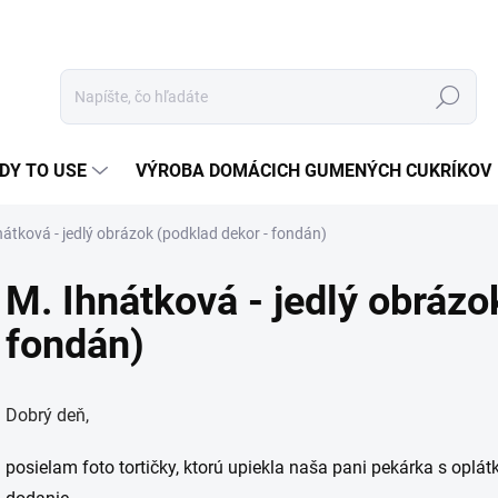
Hľadať
DY TO USE
VÝROBA DOMÁCICH GUMENÝCH CUKRÍKOV
nátková - jedlý obrázok (podklad dekor - fondán)
M. Ihnátková - jedlý obrázo
fondán)
Dobrý deň,
posielam foto tortičky, ktorú upiekla naša pani pekárka s opl