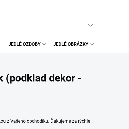
PRÁZDNY KOŠÍK
NÁKUPNÝ
KOŠÍK
JEDLÉ OZDOBY
JEDLÉ OBRÁZKY
NEJEDLÉ OZ
k (podklad dekor -
átkou z Vašeho obchodíku. Ďakujeme za rýchle