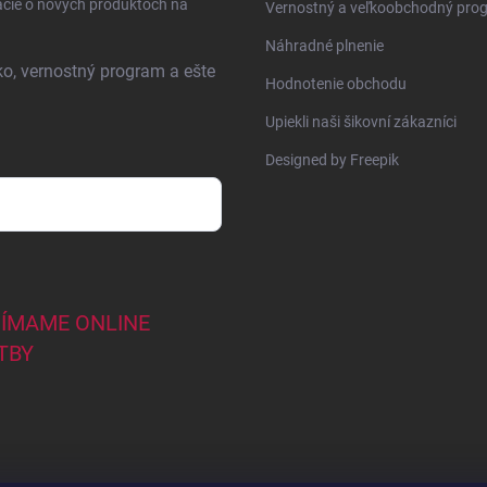
ácie o nových produktoch na
Vernostný a veľkoobchodný pro
Náhradné plnenie
ko, vernostný program a ešte
Hodnotenie obchodu
Upiekli naši šikovní zákazníci
Designed by Freepik
JÍMAME ONLINE
TBY