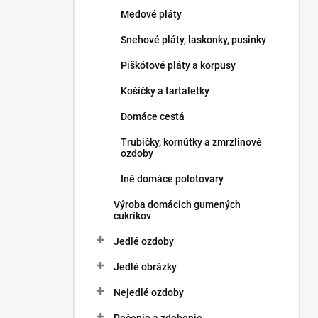
l
Medové pláty
Snehové pláty, laskonky, pusinky
Piškótové pláty a korpusy
Košíčky a tartaletky
Domáce cestá
Trubičky, kornútky a zmrzlinové
ozdoby
Iné domáce polotovary
Výroba domácich gumených
cukríkov
Jedlé ozdoby
Jedlé obrázky
Nejedlé ozdoby