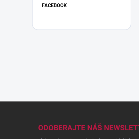
FACEBOOK
Z
á
p
ä
ODOBERAJTE NÁŠ NEWSLET
t
i