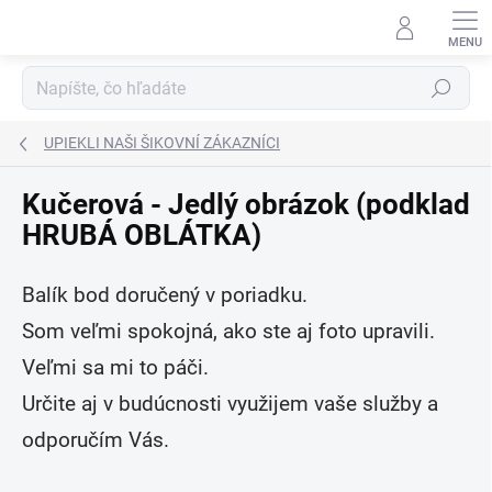
Prejsť
na
obsah
Hľadať
UPIEKLI NAŠI ŠIKOVNÍ ZÁKAZNÍCI
Kučerová - Jedlý obrázok (podklad
HRUBÁ OBLÁTKA)
Balík bod doručený v poriadku.
Som veľmi spokojná, ako ste aj foto upravili.
Veľmi sa mi to páči.
Určite aj v budúcnosti využijem vaše služby a
odporučím Vás.