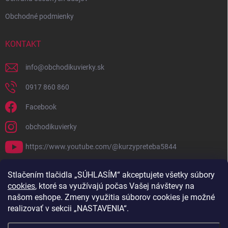
Obchodné podmienky
KONTAKT
info
@
obchodikuvierky.sk
0917 860 860
Facebook
obchodikuvierky
https://www.youtube.com/@kurzypreteba5844
PRIJÍMAME ONLINE PLATBY
Stlačením tlačidla „SÚHLASÍM“ akceptujete všetky súbory
cookies
, ktoré sa využívajú počas Vašej návštevy na
našom eshope. Zmeny využitia súborov cookies je možné
realizovať v sekcii „NASTAVENIA“.