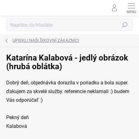
Prejsť
na
obsah
Hľadať
UPIEKLI NAŠI ŠIKOVNÍ ZÁKAZNÍCI
Katarína Kalabová - jedlý obrázok
(hrubá oblátka)
Dobrý deň, objednávka dorazila v poriadku a bola super.
ďakujem za skvelé služby. referencie neklamali :) budem
Vás odporúčať :)
Pekný deň
Kalabová