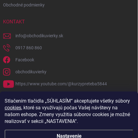
Obchodné podmienky
KONTAKT
info
@
obchodikuvierky.sk
0917 860 860
Facebook
obchodikuvierky
https://www.youtube.com/@kurzypreteba5844
PRIJÍMAME ONLINE PLATBY
Stlačením tlačidla „SÚHLASÍM“ akceptujete všetky súbory
cookies
, ktoré sa využívajú počas Vašej návštevy na
našom eshope. Zmeny využitia súborov cookies je možné
realizovať v sekcii „NASTAVENIA“.
Nastavenie