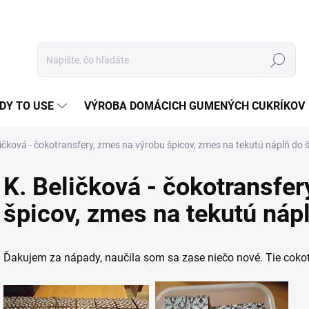
Hľadať
DY TO USE
VÝROBA DOMÁCICH GUMENÝCH CUKRÍKOV
ličková - čokotransfery, zmes na výrobu špicov, zmes na tekutú náplň do 
K. Beličková - čokotransfer
špicov, zmes na tekutú náp
Ďakujem za nápady, naučila som sa zase niečo nové. Tie coko