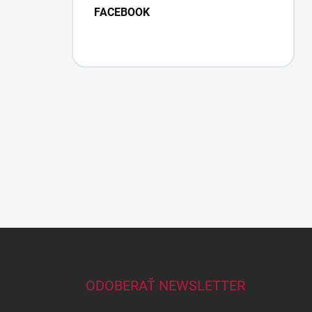
FACEBOOK
Z
á
p
ä
ODOBERAŤ NEWSLETTER
t
i