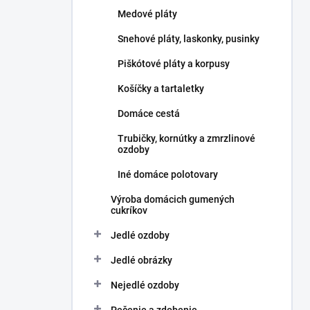
l
Medové pláty
Snehové pláty, laskonky, pusinky
Piškótové pláty a korpusy
Košíčky a tartaletky
Domáce cestá
Trubičky, kornútky a zmrzlinové
ozdoby
Iné domáce polotovary
Výroba domácich gumených
cukríkov
Jedlé ozdoby
Jedlé obrázky
Nejedlé ozdoby