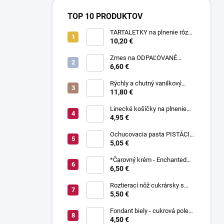
TOP 10 PRODUKTOV
TARTALETKY na plnenie rôzne
druhy 34 ks
10,20 €
Zmes na ODPAĽOVANÉ
CESTO bez odpaľovania 500 g
6,60 €
Rýchly a chutný vanilkový
puding bez varenia 1 kg
11,80 €
Linecké košíčky na plnenie
300 g
4,95 €
Ochucovacia pasta PISTÁCIA
70 g
5,05 €
*Čarovný krém - Enchanted
Cream ® 450 g
6,50 €
Roztierací nôž cukrársky s
ohnutou čepeľou 37 cm
5,50 €
Fondant biely - cukrová poleva
800 g
4,50 €