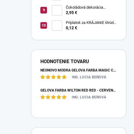
Čokoládová dekorácia
pruhované paličky TWISTER
2,95 €
20 g
Príplatok za KRÁJANIE štrúdle
(1 ks) - zvoľte len pri osobnom
0,12 €
odbere
HODNOTENIE TOVARU
NEÓNOVO MODRÁ GELOVÁ FARBA MAGIC COLOURS – JEDLÁ FARBA 32G
ING. LUCIA BEŇOVÁ
GÉLOVÁ FARBA WILTON RED RED - ČERVENÁ 28,35 G
ING. LUCIA BEŇOVÁ