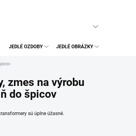
PRÁZDNY KOŠÍK
NÁKUPNÝ
KOŠÍK
JEDLÉ OZDOBY
JEDLÉ OBRÁZKY
NEJEDLÉ OZ
špicov
y, zmes na výrobu
lň do špicov
transformery sú úplne úžasné.