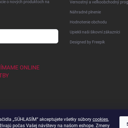
ácie o nových produktoch na
Vernostný a veľkoobchodný pro
Náhradné plnenie
Hodnotenie obchodu
Upiekli naši šikovní zákazníci
Designed by Freepik
JÍMAME ONLINE
TBY
lačidla „SÚHLASÍM“ akceptujete všetky súbory
cookies
,
užívajú počas Vašej návštevy na našom eshope. Zmeny
44