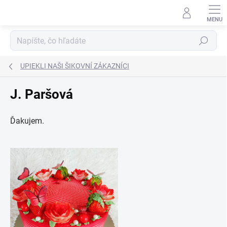
Prejsť
na
obsah
Hľadať
UPIEKLI NAŠI ŠIKOVNÍ ZÁKAZNÍCI
J. Paršová
Ďakujem.