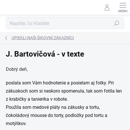
Prejsť
na
obsah
Hľadať
UPIEKLI NAŠI ŠIKOVNÍ ZÁKAZNÍCI
J. Bartovičová - v texte
Dobrý deň,
poslala som Vám hodnotenie a posielam aj fotky. Pri
zákuskoch som si neskoro spomenula, tak som fotila len
z krabičky a tanierika v robote.
Použila som medové pláty na zákusky a tortu,
čokoládový mousse do torty, podložky pod tortu a
motýlikov.