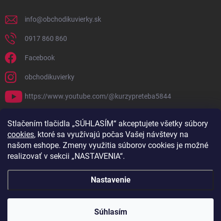
info
@
obchodikuvierky.sk
0917 860 860
Facebook
obchodikuvierky
https://www.youtube.com/@kurzypreteba5844
PRIJÍMAME ONLINE PLATBY
Stlačením tlačidla „SÚHLASÍM“ akceptujete všetky súbory
cookies
, ktoré sa využívajú počas Vašej návštevy na
našom eshope. Zmeny využitia súborov cookies je možné
realizovať v sekcii „NASTAVENIA“.
Nastavenie
Copyright 2026
Obchodík u Vierky
. Všetky práva vyhradené.
Súhlasím
Vytvoril Shoptet