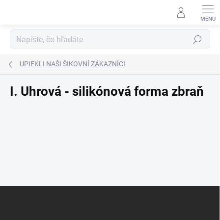
Prejsť
na
obsah
Hľadať
UPIEKLI NAŠI ŠIKOVNÍ ZÁKAZNÍCI
I. Uhrová - silikónová forma zbraň
Z
á
p