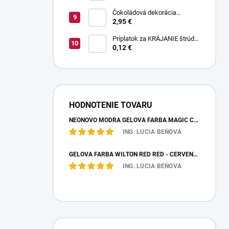
Čokoládová dekorácia
pruhované paličky TWISTER
2,95 €
20 g
Príplatok za KRÁJANIE štrúdle
(1 ks) - zvoľte len pri osobnom
0,12 €
odbere
HODNOTENIE TOVARU
NEÓNOVO MODRÁ GELOVÁ FARBA MAGIC COLOURS – JEDLÁ FARBA 32G
ING. LUCIA BEŇOVÁ
GÉLOVÁ FARBA WILTON RED RED - ČERVENÁ 28,35 G
ING. LUCIA BEŇOVÁ