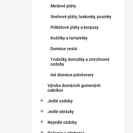
l
Medové pláty
Snehové pláty, laskonky, pusinky
Piškótové pláty a korpusy
Košíčky a tartaletky
Domáce cestá
Trubičky, kornútky a zmrzlinové
ozdoby
Iné domáce polotovary
Výroba domácich gumených
cukríkov
Jedlé ozdoby
Jedlé obrázky
Nejedlé ozdoby