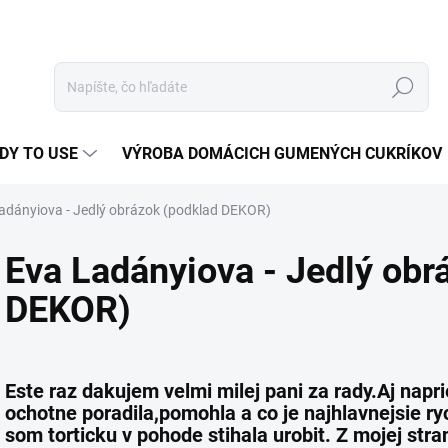
Hľadať
DY TO USE
VÝROBA DOMÁCICH GUMENÝCH CUKRÍKOV
adányiova - Jedlý obrázok (podklad DEKOR)
Eva Ladányiova - Jedlý obr
DEKOR)
Este raz dakujem velmi milej pani za rady.Aj napr
ochotne poradila,pomohla a co je najhlavnejsie ry
som torticku v pohode stihala urobit. Z mojej str