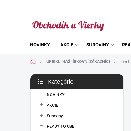
Prejsť
na
obsah
NOVINKY
AKCIE
SUROVINY
REA
Domov
UPIEKLI NAŠI ŠIKOVNÍ ZÁKAZNÍCI
Eva L
B
Kategórie
o
Preskočiť
č
kategórie
n
NOVINKY
ý
AKCIE
p
a
Suroviny
n
READY TO USE
e