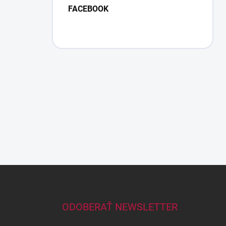
FACEBOOK
Z
á
p
ä
ODOBERAŤ NEWSLETTER
t
i