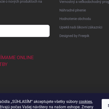
ácie o nových produktoch na
Vernostný a veľkoobchodný pro
Náhradné plnenie
Hodnotenie obchodu
Upiekli naši šikovní zákazníci
Designed by Freepik
JÍMAME ONLINE
TBY
lačidla „SÚHLASÍM“ akceptujete všetky súbory
cookies
,
užívajú počas Vašej návštevy na našom eshope. Zmeny
44