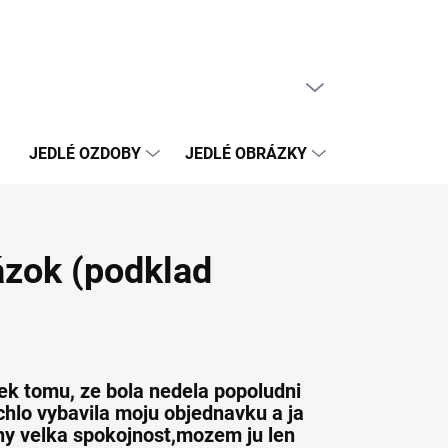
PRÁZDNY KOŠÍK
NÁKUPNÝ
KOŠÍK
JEDLÉ OZDOBY
JEDLÉ OBRÁZKY
NEJEDLÉ OZ
ázok (podklad
iek tomu, ze bola nedela popoludni
chlo vybavila moju objednavku a ja
any velka spokojnost,mozem ju len