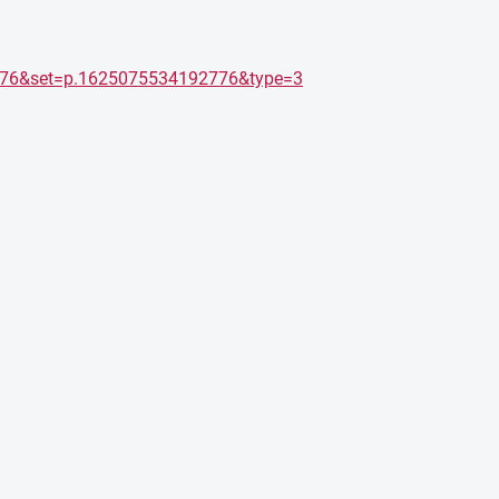
776&set=p.1625075534192776&type=3