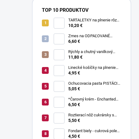
TOP 10 PRODUKTOV
TARTALETKY na plnenie rôzne
druhy 34 ks
10,20 €
Zmes na ODPAĽOVANÉ
CESTO bez odpaľovania 500 g
6,60 €
Rýchly a chutný vanilkový
puding bez varenia 1 kg
11,80 €
Linecké košíčky na plnenie
300 g
4,95 €
Ochucovacia pasta PISTÁCIA
70 g
5,05 €
*Čarovný krém - Enchanted
Cream ® 450 g
6,50 €
Roztierací nôž cukrársky s
ohnutou čepeľou 37 cm
5,50 €
Fondant biely - cukrová poleva
800 g
4,50 €