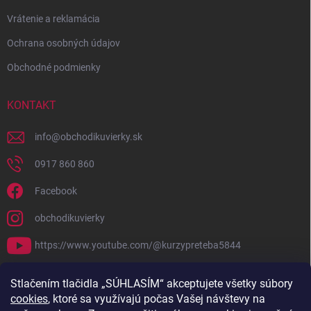
Vrátenie a reklamácia
Ochrana osobných údajov
Obchodné podmienky
KONTAKT
info
@
obchodikuvierky.sk
0917 860 860
Facebook
obchodikuvierky
https://www.youtube.com/@kurzypreteba5844
PRIJÍMAME ONLINE PLATBY
Stlačením tlačidla „SÚHLASÍM“ akceptujete všetky súbory
cookies
, ktoré sa využívajú počas Vašej návštevy na