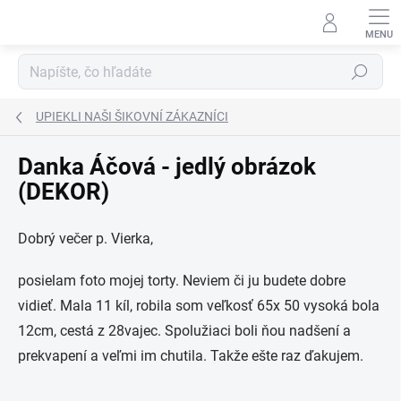
Prejsť
na
obsah
Hľadať
UPIEKLI NAŠI ŠIKOVNÍ ZÁKAZNÍCI
Danka Áčová - jedlý obrázok
(DEKOR)
Dobrý večer p. Vierka,
posielam foto mojej torty. Neviem či ju budete dobre
vidieť. Mala 11 kíl, robila som veľkosť 65x 50 vysoká bola
12cm, cestá z 28vajec. Spolužiaci boli ňou nadšení a
prekvapení a veľmi im chutila. Takže ešte raz ďakujem.