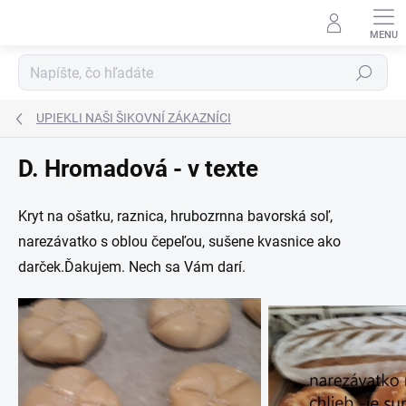
Prejsť
na
obsah
Hľadať
UPIEKLI NAŠI ŠIKOVNÍ ZÁKAZNÍCI
D. Hromadová - v texte
Kryt na ošatku, raznica, hrubozrnna bavorská soľ,
narezávatko s oblou čepeľou, sušene kvasnice ako
darček.Ďakujem. Nech sa Vám darí.