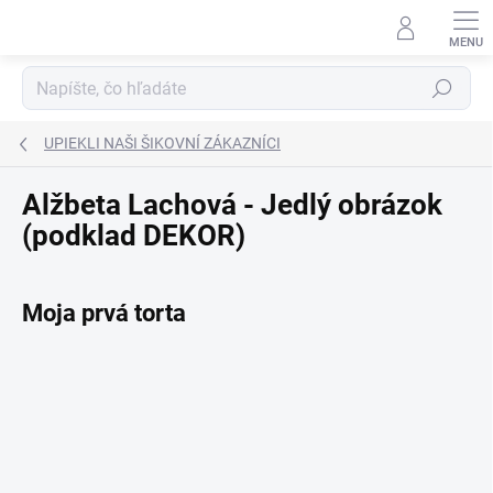
Prejsť
na
obsah
Hľadať
UPIEKLI NAŠI ŠIKOVNÍ ZÁKAZNÍCI
Alžbeta Lachová - Jedlý obrázok
(podklad DEKOR)
Moja prvá torta