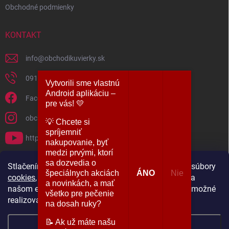
Obchodné podmienky
KONTAKT
info
@
obchodikuvierky.sk
0917 860 860
Vytvorili sme vlastnú
Android aplikáciu –
Facebook
pre vás! 💛
obchodikuvierky
​💡 Chcete si
spríjemniť
https://www.youtube.com/@kurzypreteba5844
nakupovanie, byť
medzi prvými, ktorí
sa dozvedia o
PRIJÍMAME ONLINE PLATBY
Stlačením tlačidla „SÚHLASÍM“ akceptujete všetky súbory
špeciálnych akciách
ÁNO
Nie
cookies
, ktoré sa využívajú počas Vašej návštevy na
a novinkách, a mať
našom eshope. Zmeny využitia súborov cookies je možné
všetko pre pečenie
realizovať v sekcii „NASTAVENIA“.
na dosah ruky?​
📝 Ak už máte našu
Nastavenie