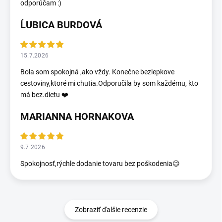
odporúčam :)
ĹUBICA BURDOVÁ
15.7.2026
Bola som spokojná ,ako vždy. Konečne bezlepkove
cestoviny,ktoré mi chutia.Odporučila by som každému, kto
má bez.dietu ❤️
MARIANNA HORNAKOVA
9.7.2026
Spokojnosť,rýchle dodanie tovaru bez poškodenia😉
Zobraziť ďalšie recenzie