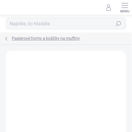
Prejsť
na
obsah
Hľadať
Papierové formy a košíčky na muffiny
Podrobnosti hodnotenia
Neohodnotené