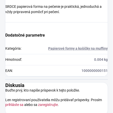
SRDCE papierová forma na pečenie je p
raktická, jednoduchá a
vždy pripravená pomôcť pri pečení.
Dodatočné parametre
Kategória
:
Papierové formy a košíčky na muffiny
Hmotnosť
:
0.004 kg
EAN
:
1000000000151
Diskusia
Buďte prvý, kto napíše príspevok k tejto položke.
Len registrovaní používatelia môžu pridávať príspevky. Prosím
prihláste sa
alebo sa
zaregistrujte
.