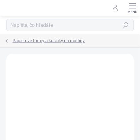
Prejsť
na
obsah
Hľadať
Papierové formy a košíčky na muffiny
Podrobnosti hodnotenia
Neohodnotené