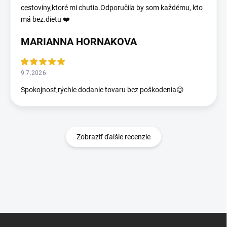
cestoviny,ktoré mi chutia.Odporučila by som každému, kto
má bez.dietu ❤️
MARIANNA HORNAKOVA
9.7.2026
Spokojnosť,rýchle dodanie tovaru bez poškodenia😉
Zobraziť ďalšie recenzie
Z