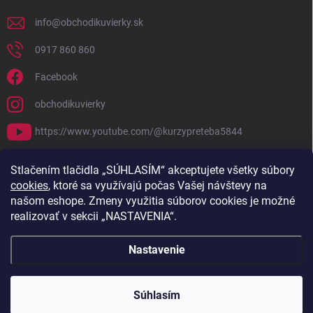
info
@
obchodikuvierky.sk
0917 860 860
Facebook
obchodikuvierky
https://www.youtube.com/@kurzypreteba5844
PRIJÍMAME ONLINE PLATBY
Stlačením tlačidla „SÚHLASÍM“ akceptujete všetky súbory
cookies
, ktoré sa využívajú počas Vašej návštevy na
našom eshope. Zmeny využitia súborov cookies je možné
realizovať v sekcii „NASTAVENIA“.
Nastavenie
Copyright 2026
Obchodík u Vierky
. Všetky práva vyhradené.
Súhlasím
Vytvoril Shoptet