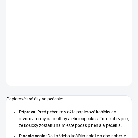
sladkostí, ktoré potešia všetkých hostí.
Rozmer:
spodný ∅ 6 x 2,7 cm
Balenie:
100 ks
Materiál:
papier
Papierové košíčky na pečenie - viac v detailných informáciách
DETAILNÉ INFORMÁCIE
OPÝTAŤ SA
STRÁŽIŤ
Papierové košíčky na pečenie:
Príprava
: Pred pečením vložte papierové košíčky do
otvorov formy na muffiny alebo cupcakes. Toto zabezpečí,
že košíčky zostanú na mieste počas plnenia a pečenia.
Plnenie cesta
: Do každého košíčka nalejte alebo naberte