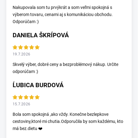
Nakupovala som tu prvýkrát a som veľmi spokojná s
výberom tovaru, cenami aj s komunikáciou obchodu.
Odporúčam :)
DANIELA ŠKRÍPOVÁ
19.7.2026
Skvelý výber, dobré ceny a bezproblémový nákup. Určite
odporúčam :)
ĹUBICA BURDOVÁ
15.7.2026
Bola som spokojná ,ako vždy. Konečne bezlepkove
cestoviny,ktoré mi chutia.Odporučila by som každému, kto
má bez.dietu ❤️