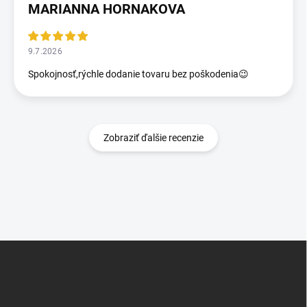
MARIANNA HORNAKOVA
9.7.2026
Spokojnosť,rýchle dodanie tovaru bez poškodenia😉
Zobraziť ďalšie recenzie
Z
á
p
ä