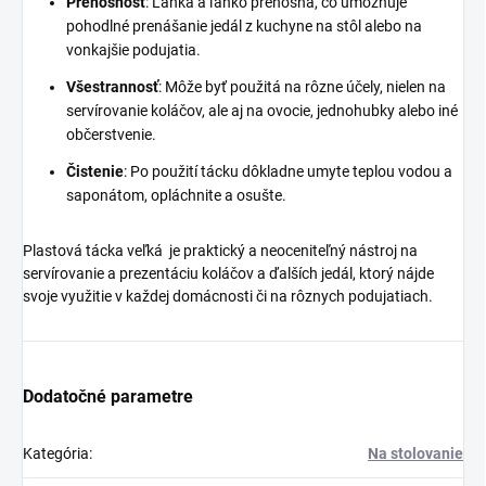
Prenosnosť
: Ľahká a ľahko prenosná, čo umožňuje
pohodlné prenášanie jedál z kuchyne na stôl alebo na
vonkajšie podujatia.
Všestrannosť
: Môže byť použitá na rôzne účely, nielen na
servírovanie koláčov, ale aj na ovocie, jednohubky alebo iné
občerstvenie.
Čistenie
: Po použití tácku dôkladne umyte teplou vodou a
saponátom, opláchnite a osušte.
Plastová tácka veľká je praktický a neoceniteľný nástroj na
servírovanie a prezentáciu koláčov a ďalších jedál, ktorý nájde
svoje využitie v každej domácnosti či na rôznych podujatiach.
Dodatočné parametre
Kategória
:
Na stolovanie