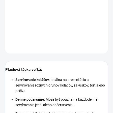
Materiál:
plast
Plastová tácka veľká - viac v detailných informáciách
DETAILNÉ INFORMÁCIE
OPÝTAŤ SA
STRÁŽIŤ
Plastová tácka veľká:
Servírovanie koláčov
: Ideálna na prezentáciu a
servírovanie rôznych druhov koláčov, zákuskov, tort alebo
pečiva.
Denné používanie
: Môže byť použitá na každodenné
servírovanie jedál alebo občerstvenia.