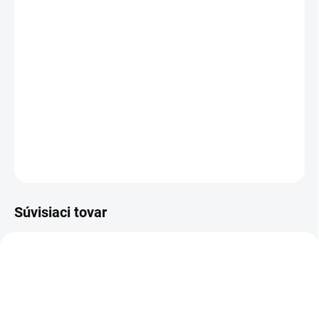
Rozmer:
dĺžka: 40 cm, hrúbka: 5 mm
Balenie:
10 ks
Bambusové špajdle MAXI - viac v detailných informáciách
DETAILNÉ INFORMÁCIE
OPÝTAŤ SA
STRÁŽIŤ
Súvisiaci tovar