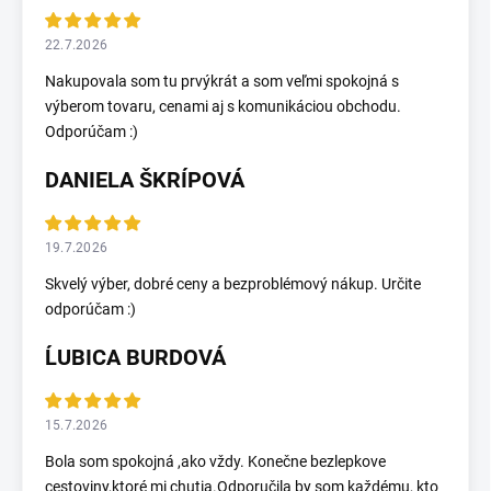
22.7.2026
Nakupovala som tu prvýkrát a som veľmi spokojná s
výberom tovaru, cenami aj s komunikáciou obchodu.
Odporúčam :)
DANIELA ŠKRÍPOVÁ
19.7.2026
Skvelý výber, dobré ceny a bezproblémový nákup. Určite
odporúčam :)
ĹUBICA BURDOVÁ
15.7.2026
Bola som spokojná ,ako vždy. Konečne bezlepkove
cestoviny,ktoré mi chutia.Odporučila by som každému, kto