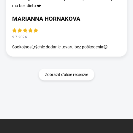
má bez.dietu ❤️
MARIANNA HORNAKOVA
9.7.2026
Spokojnosť,rýchle dodanie tovaru bez poškodenia😉
Zobraziť ďalšie recenzie
Z
á