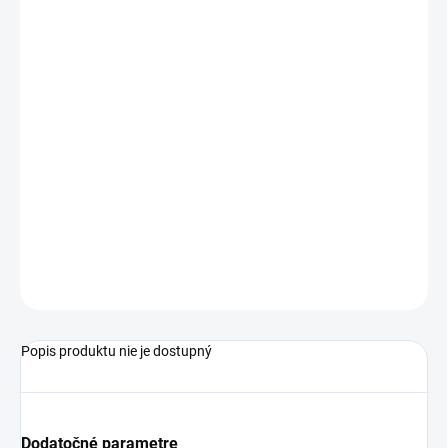
Plastový stojan dvojposchodový so štyrmi ramenami na každom
poschodí. Vynikajúca pomôcka pri sušení modelovaných kvetov.
Rozmer: viď obrázok
Materiál: plast
OPÝTAŤ SA
STRÁŽIŤ
Popis produktu nie je dostupný
Dodatočné parametre