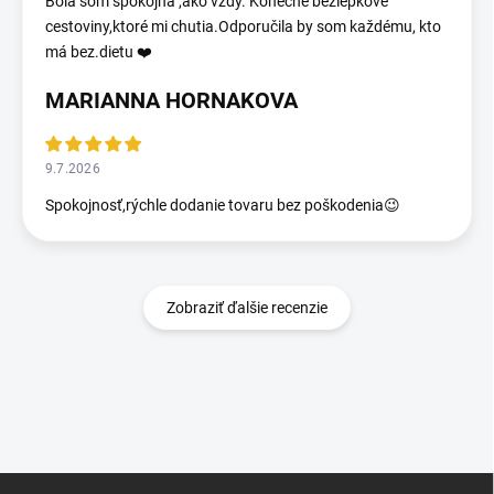
Bola som spokojná ,ako vždy. Konečne bezlepkove
cestoviny,ktoré mi chutia.Odporučila by som každému, kto
má bez.dietu ❤️
MARIANNA HORNAKOVA
9.7.2026
Spokojnosť,rýchle dodanie tovaru bez poškodenia😉
Zobraziť ďalšie recenzie
Z