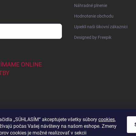
Náhradné plnenie
Hodnotenie obchodu
Upiekli naši šikovní zákazníci
Designed by Freepik
JÍMAME ONLINE
TBY
lačidla „SÚHLASÍM“ akceptujete všetky súbory
cookies
,
užívajú počas Vašej návštevy na našom eshope. Zmeny
44
orov cookies je možné realizovať v sekcii