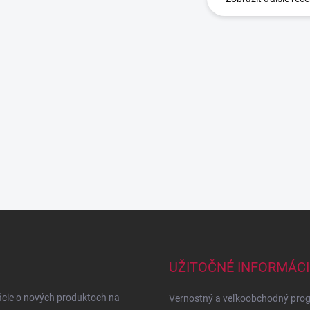
UŽITOČNÉ INFORMÁCI
ácie o nových produktoch na
Vernostný a veľkoobchodný pro