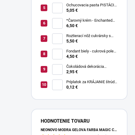
Ochucovacia pasta PISTÁCIA
70 g
5,05 €
*Čarovný krém - Enchanted
Cream ® 450 g
6,50 €
Roztierací nôž cukrársky s
ohnutou čepeľou 37 cm
5,50 €
Fondant biely - cukrová poleva
800 g
4,50 €
Čokoládová dekorácia
pruhované paličky TWISTER
2,95 €
20 g
Príplatok za KRÁJANIE štrúdle
(1 ks) - zvoľte len pri osobnom
0,12 €
odbere
HODNOTENIE TOVARU
NEÓNOVO MODRÁ GELOVÁ FARBA MAGIC COLOURS – JEDLÁ FARBA 32G