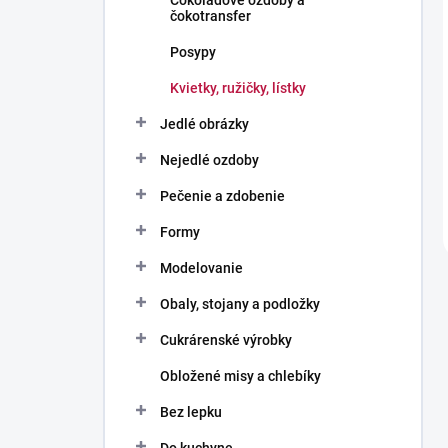
Čokoládové ozdoby a
čokotransfer
Posypy
Kvietky, ružičky, lístky
Jedlé obrázky
Nejedlé ozdoby
Pečenie a zdobenie
Formy
Modelovanie
Obaly, stojany a podložky
Cukrárenské výrobky
Obložené misy a chlebíky
Bez lepku