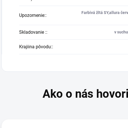
Farbivá žltá SY,allura če
Upozornenie:
:
Skladovanie :
:
v suchu
Krajiina pôvodu:
: