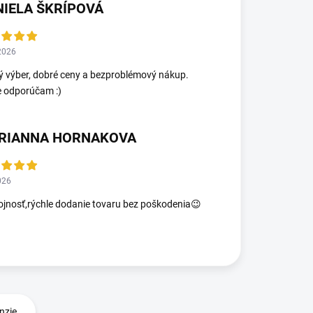
NIELA ŠKRÍPOVÁ
2026
ý výber, dobré ceny a bezproblémový nákup.
e odporúčam :)
RIANNA HORNAKOVA
026
jnosť,rýchle dodanie tovaru bez poškodenia😉
nzie