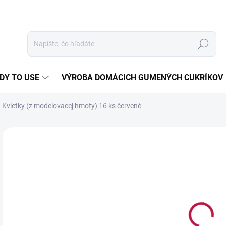
Hľadať
DY TO USE
VÝROBA DOMÁCICH GUMENÝCH CUKRÍKOV
Kvietky (z modelovacej hmoty) 16 ks červené
Neohodnotené
Podrobnosti hodnotenia
1,
Jedn
0,12 
cena
NA