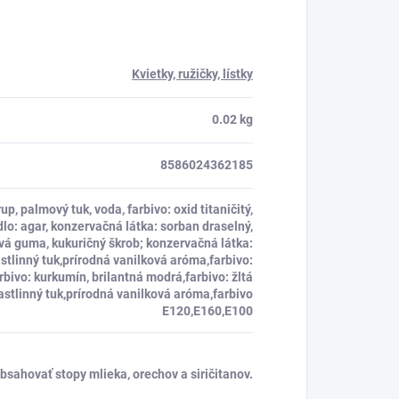
Kvietky, ružičky, lístky
0.02 kg
8586024362185
p, palmový tuk, voda, farbivo: oxid titaničitý,
o: agar, konzervačná látka: sorban draselný,
vá guma, kukuričný škrob; konzervačná látka:
stlinný tuk,prírodná vanilková aróma,farbivo:
arbivo: kurkumín, brilantná modrá,farbivo: žltá
astlinný tuk,prírodná vanilková aróma,farbivo
E120,E160,E100
sahovať stopy mlieka, orechov a siričitanov.