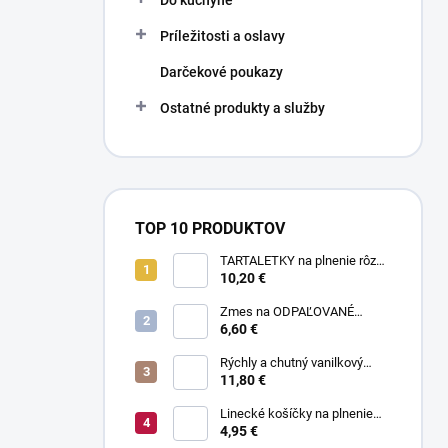
Do kuchyne
Príležitosti a oslavy
Darčekové poukazy
Ostatné produkty a služby
TOP 10 PRODUKTOV
TARTALETKY na plnenie rôzne
druhy 34 ks
10,20 €
Zmes na ODPAĽOVANÉ
CESTO bez odpaľovania 500 g
6,60 €
Rýchly a chutný vanilkový
puding bez varenia 1 kg
11,80 €
Linecké košíčky na plnenie
300 g
4,95 €