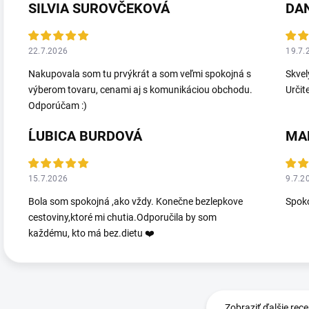
SILVIA SUROVČEKOVÁ
DA
22.7.2026
19.7.
Nakupovala som tu prvýkrát a som veľmi spokojná s
Skvel
výberom tovaru, cenami aj s komunikáciou obchodu.
Určit
Odporúčam :)
ĹUBICA BURDOVÁ
MA
15.7.2026
9.7.2
Bola som spokojná ,ako vždy. Konečne bezlepkove
Spoko
cestoviny,ktoré mi chutia.Odporučila by som
každému, kto má bez.dietu ❤️
Zobraziť ďalšie rece