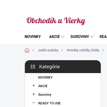
Prejsť
na
obsah
NOVINKY
AKCIE
SUROVINY
REA
Domov
Jedlé ozdoby
Kvietky, ružičky, lístky
B
Kategórie
o
Preskočiť
č
kategórie
n
NOVINKY
ý
AKCIE
p
a
Suroviny
n
READY TO USE
e