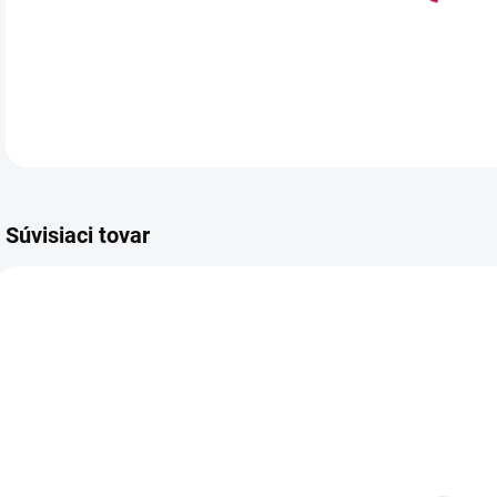
Súvisiaci tovar
1265
3713
NA SKLADE
NA SKLADE
(>5 KS)
(2 KS)
P
Lístky z
Posyp -
g