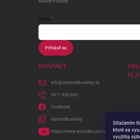
našom e-shope.
EMAIL
Prihlásiť sa
KONTAKT
PRI
PLA
info
@
obchodikuvierky.sk
0917 860 860
Facebook
obchodikuvierky
Stlačením t
ktoré sa vy
https://www.youtube.com/@kurzypreteba58
využitia súb