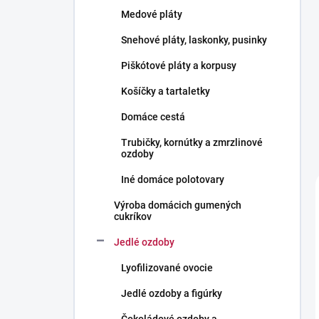
l
Medové pláty
Snehové pláty, laskonky, pusinky
Piškótové pláty a korpusy
Košíčky a tartaletky
Domáce cestá
Trubičky, kornútky a zmrzlinové
ozdoby
Iné domáce polotovary
Výroba domácich gumených
cukríkov
Jedlé ozdoby
Lyofilizované ovocie
Jedlé ozdoby a figúrky