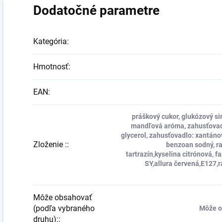
Dodatočné parametre
Kategória
:
Hmotnosť
:
EAN
:
práškový cukor, glukózový siru
mandľová aróma, zahusťovadl
glycerol, zahusťovadlo: xantáno
Zloženie :
:
benzoan sodný, ra
tartrazín,kyselina citrónová, f
SY,allura červená,E127,r
Môže obsahovať
(podľa vybraného
Môže ob
druhu):
: