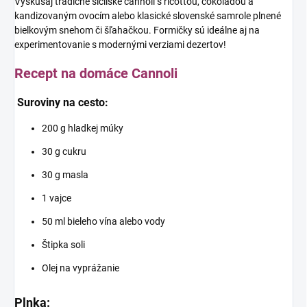
Vyskúšaj tradičné sicílske cannoli s ricottou, čokoládou a
kandizovaným ovocím alebo klasické slovenské samrole plnené
bielkovým snehom či šľahačkou. Formičky sú ideálne aj na
experimentovanie s modernými verziami dezertov!
Recept na domáce Cannoli
Suroviny na cesto:
200 g hladkej múky
30 g cukru
30 g masla
1 vajce
50 ml bieleho vína alebo vody
Štipka soli
Olej na vyprážanie
Plnka: