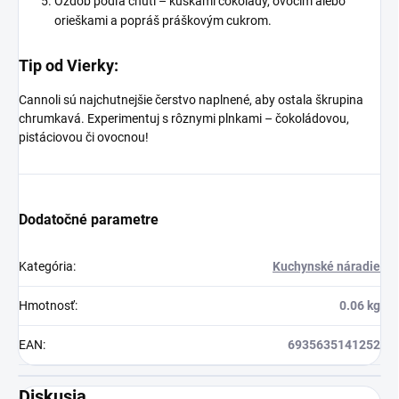
Ozdob podľa chuti – kúskami čokolády, ovocím alebo
orieškami a popráš práškovým cukrom.
Tip od Vierky:
Cannoli sú najchutnejšie čerstvo naplnené, aby ostala škrupina
chrumkavá. Experimentuj s rôznymi plnkami – čokoládovou,
pistáciovou či ovocnou!
Dodatočné parametre
Kategória
:
Kuchynské náradie
Hmotnosť
:
0.06 kg
EAN
:
6935635141252
Diskusia