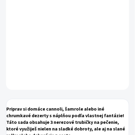
Sada 3 nerezových trubičiek na pečenie tradičných
talianskych cannoli alebo sladkých samrolí. Jednoduché
použitie a čistenie.
Rozmer: viď obrázok
Materiál: nehrdzavejúca oceľ
DETAILNÉ INFORMÁCIE
OPÝTAŤ SA
STRÁŽIŤ
Priprav si domáce
cannoli
,
šamrole
alebo iné
chrumkavé dezerty s náplňou podľa vlastnej fantázie!
Táto sada obsahuje
3 nerezové trubičky na pečenie
,
ktoré využiješ nielen na sladké dobroty, ale aj na slané