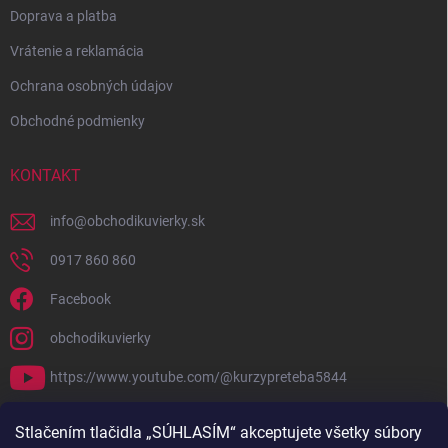
Doprava a platba
Vrátenie a reklamácia
Ochrana osobných údajov
Obchodné podmienky
KONTAKT
info
@
obchodikuvierky.sk
0917 860 860
Facebook
obchodikuvierky
https://www.youtube.com/@kurzypreteba5844
PRIJÍMAME ONLINE PLATBY
Stlačením tlačidla „SÚHLASÍM“ akceptujete všetky súbory