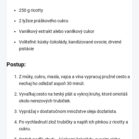
250 g ricotty
2 lyžice práškového cukru
Vanilkový extrakt alebo vanilkový cukor
Voliteľné: kúsky čokolády, kandizované ovocie, drvené
pistácie
Postup:
Z múky, cukru, masla, vajca a vína vypracuj pružné cesto a
nechaj ho odležať aspoň 30 minút.
Vyvaľkaj cesto na tenký plát a vykroj kruhy, ktoré omotáš
okolo nerezových trubičiek.
Vyprážaj v dostatočnom množstve oleja dozlatista.
Po vychladnutí zlož trubičky a naplň ich plnkou z ricotty a
cukru.