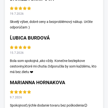
19.7.2026
Skvelý výber, dobré ceny a bezproblémový nákup. Určite
odporúčam :)
ĹUBICA BURDOVÁ
15.7.2026
Bola som spokojná ,ako vždy. Konečne bezlepkove
cestoviny,ktoré mi chutia.Odporučila by som každému, kto
má bez.dietu ❤️
MARIANNA HORNAKOVA
9.7.2026
Spokojnosť,rýchle dodanie tovaru bez poškodenia😉