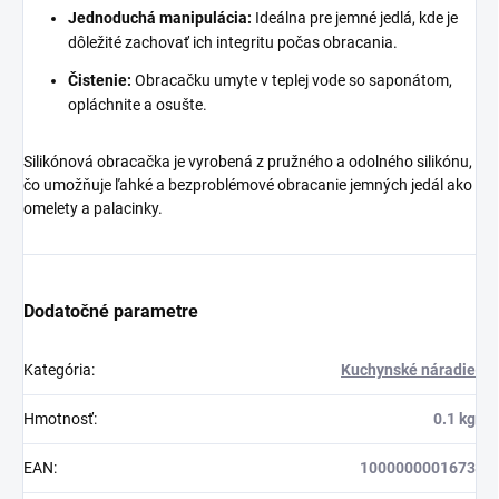
Jednoduchá manipulácia:
Ideálna pre jemné jedlá, kde je
dôležité zachovať ich integritu počas obracania.
Čistenie:
Obracačku umyte v teplej vode so saponátom,
opláchnite a osušte.
Silikónová obracačka je vyrobená z pružného a odolného silikónu,
čo umožňuje ľahké a bezproblémové obracanie jemných jedál ako
omelety a palacinky.
Dodatočné parametre
Kategória
:
Kuchynské náradie
Hmotnosť
:
0.1 kg
EAN
:
1000000001673