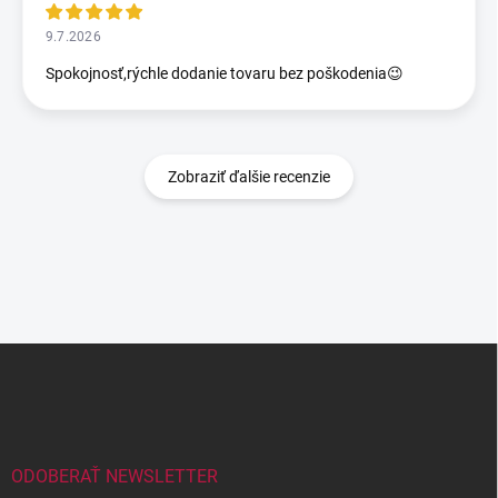
9.7.2026
Spokojnosť,rýchle dodanie tovaru bez poškodenia😉
Zobraziť ďalšie recenzie
Z
á
p
ä
t
i
ODOBERAŤ NEWSLETTER