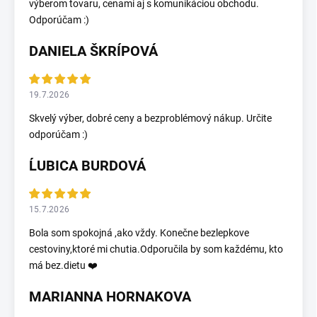
výberom tovaru, cenami aj s komunikáciou obchodu.
Odporúčam :)
DANIELA ŠKRÍPOVÁ
19.7.2026
Skvelý výber, dobré ceny a bezproblémový nákup. Určite
odporúčam :)
ĹUBICA BURDOVÁ
15.7.2026
Bola som spokojná ,ako vždy. Konečne bezlepkove
cestoviny,ktoré mi chutia.Odporučila by som každému, kto
má bez.dietu ❤️
MARIANNA HORNAKOVA