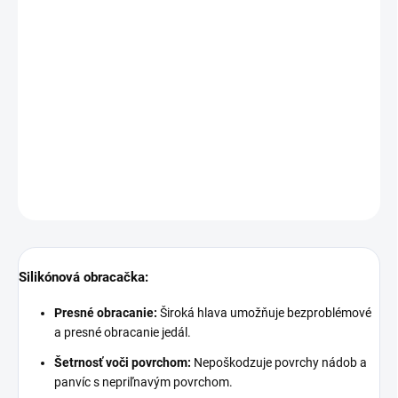
vhodná pre použitie s nepriľnavými povrchmi.
Rozmer:
Materiál:
silikón
Silikónová obracačka - viac v detailných informáciách
DETAILNÉ INFORMÁCIE
OPÝTAŤ SA
STRÁŽIŤ
Silikónová obracačka:
Presné obracanie:
Široká hlava umožňuje bezproblémové
a presné obracanie jedál.
Šetrnosť voči povrchom:
Nepoškodzuje povrchy nádob a
panvíc s nepriľnavým povrchom.