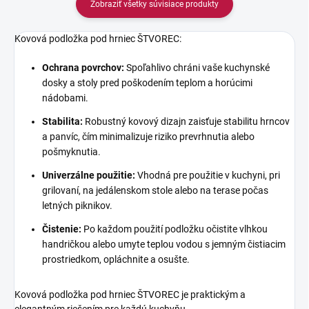
Zobraziť všetky súvisiace produkty
Kovová podložka pod hrniec ŠTVOREC:
Ochrana povrchov:
Spoľahlivo chráni vaše kuchynské
dosky a stoly pred poškodením teplom a horúcimi
nádobami.
Stabilita:
Robustný kovový dizajn zaisťuje stabilitu hrncov
a panvíc, čím minimalizuje riziko prevrhnutia alebo
pošmyknutia.
Univerzálne použitie:
Vhodná pre použitie v kuchyni, pri
grilovaní, na jedálenskom stole alebo na terase počas
letných piknikov.
Čistenie:
Po každom použití podložku očistite vlhkou
handričkou alebo umyte teplou vodou s jemným čistiacim
prostriedkom, opláchnite a osušte.
Kovová podložka pod hrniec ŠTVOREC je praktickým a
elegantným riešením pre každú kuchyňu.