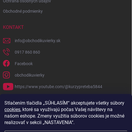
Ochrana osobných údajov
Obchodné podmienky
KONTAKT
info
@
obchodikuvierky.sk
0917 860 860
Facebook
obchodikuvierky
https://www.youtube.com/@kurzypreteba5844
PRIJÍMAME ONLINE PLATBY
Stlačením tlačidla „SÚHLASÍM“ akceptujete všetky súbory
cookies
, ktoré sa využívajú počas Vašej návštevy na
našom eshope. Zmeny využitia súborov cookies je možné
realizovať v sekcii „NASTAVENIA“.