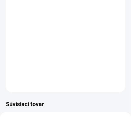
pomôckou pod hrnce alebo iné horúce nádoby. Praktický a
estetický doplnok je ideálny pre každodenné použitie v
kuchyni aj pri servírovaní jedál.
Rozmer:
18 x 18 cm
Materiál:
nehrdzavejúca oceľ
Kovová podložka pod hrniec ŠTVOREC - viac v detailných
informáciách
DETAILNÉ INFORMÁCIE
OPÝTAŤ SA
STRÁŽIŤ
Súvisiaci tovar
AKCIA
AKCIA