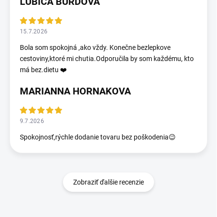
ĹUBICA BURDOVÁ
15.7.2026
Bola som spokojná ,ako vždy. Konečne bezlepkove
cestoviny,ktoré mi chutia.Odporučila by som každému, kto
má bez.dietu ❤️
MARIANNA HORNAKOVA
9.7.2026
Spokojnosť,rýchle dodanie tovaru bez poškodenia😉
Zobraziť ďalšie recenzie