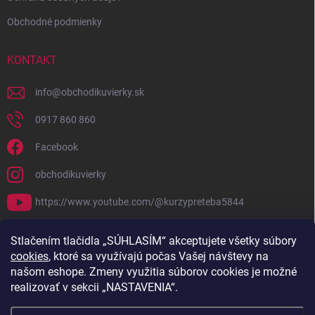
Obchodné podmienky
KONTAKT
info
@
obchodikuvierky.sk
0917 860 860
Facebook
obchodikuvierky
https://www.youtube.com/@kurzypreteba5844
PRIJÍMAME ONLINE PLATBY
Stlačením tlačidla „SÚHLASÍM“ akceptujete všetky súbory
cookies
, ktoré sa využívajú počas Vašej návštevy na
našom eshope. Zmeny využitia súborov cookies je možné
realizovať v sekcii „NASTAVENIA“.