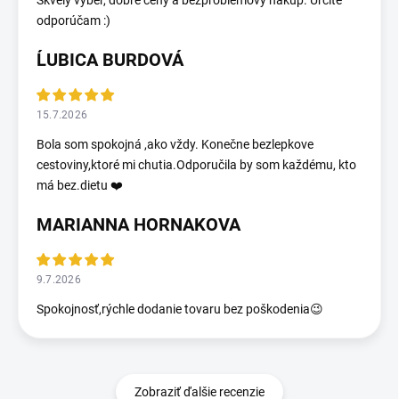
Skvelý výber, dobré ceny a bezproblémový nákup. Určite
odporúčam :)
ĹUBICA BURDOVÁ
15.7.2026
Bola som spokojná ,ako vždy. Konečne bezlepkove
cestoviny,ktoré mi chutia.Odporučila by som každému, kto
má bez.dietu ❤️
MARIANNA HORNAKOVA
9.7.2026
Spokojnosť,rýchle dodanie tovaru bez poškodenia😉
Zobraziť ďalšie recenzie