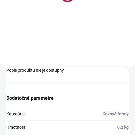
nastavením veľkosti od
16 - 30 cm (výška 8 cm)
9,35 €
Jednotková
9,35 € / 1 ks
cena:
Do košíka
Popis produktu nie je dostupný
Dodatočné parametre
Kategória
:
Kovové formy
Hmotnosť
:
0.2 kg