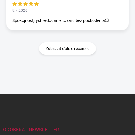
9.7.2026
Spokojnosť,rýchle dodanie tovaru bez poškodenia😉
Zobraziť ďalšie recenzie
Z
á
p
ä
t
i
ODOBERAŤ NEWSLETTER