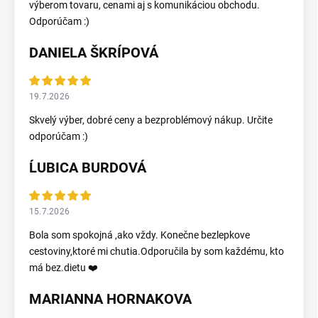
výberom tovaru, cenami aj s komunikáciou obchodu.
Odporúčam :)
DANIELA ŠKRÍPOVÁ
19.7.2026
Skvelý výber, dobré ceny a bezproblémový nákup. Určite
odporúčam :)
ĹUBICA BURDOVÁ
15.7.2026
Bola som spokojná ,ako vždy. Konečne bezlepkove
cestoviny,ktoré mi chutia.Odporučila by som každému, kto
má bez.dietu ❤️
MARIANNA HORNAKOVA