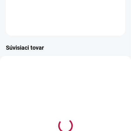
Rozmer: viď obrázok
Materiál: nehrdzavejúca oceľ
OPÝTAŤ SA
STRÁŽIŤ
Súvisiaci tovar
NA SKLADE
(>5 KS)
Posuvná forma na
pečenie KRUH s