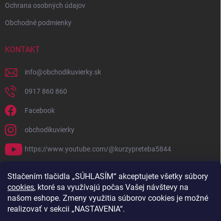
Ochrana osobných údajov
Obchodné podmienky
KONTAKT
info
@
obchodikuvierky.sk
0917 860 860
Facebook
obchodikuvierky
https://www.youtube.com/@kurzypreteba5844
PRIJÍMAME ONLINE PLATBY
Stlačením tlačidla „SÚHLASÍM“ akceptujete všetky súbory
cookies
, ktoré sa využívajú počas Vašej návštevy na
našom eshope. Zmeny využitia súborov cookies je možné
realizovať v sekcii „NASTAVENIA“.