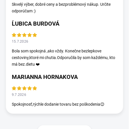
Skvelý výber, dobré ceny a bezproblémový nákup. Určite
odporúčam :)
ĹUBICA BURDOVÁ
15.7.2026
Bola som spokojná ,ako vždy. Konečne bezlepkove
cestoviny,ktoré mi chutia.Odporučila by som každému, kto
má bez.dietu ❤️
MARIANNA HORNAKOVA
9.7.2026
Spokojnosť,rýchle dodanie tovaru bez poškodenia😉