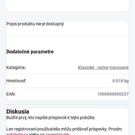
OPÝTAŤ SA
STRÁŽIŤ
Popis produktu nie je dostupný
Dodatočné parametre
Kategória
:
Klasické - ručne tvarované
Hmotnosť
:
0.018 kg
EAN
:
1000000000227
Diskusia
Buďte prvý, kto napíše príspevok k tejto položke.
Len registrovaní používatelia môžu pridávať príspevky. Prosím
prihláste sa
alebo sa
zaregistrujte
.