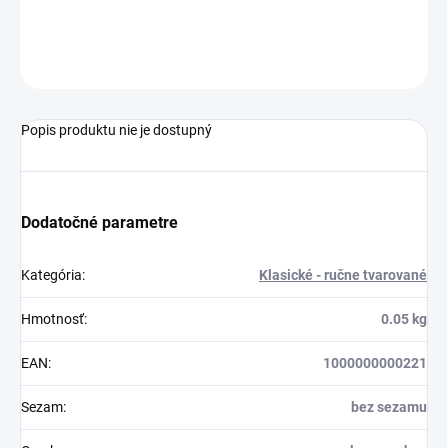
perličkami a cukríkmi na povrchu.
OPÝTAŤ SA
STRÁŽIŤ
Popis produktu nie je dostupný
Dodatočné parametre
Kategória
:
Klasické - ručne tvarované
Hmotnosť
:
0.05 kg
EAN
:
1000000000221
Sezam
:
bez sezamu