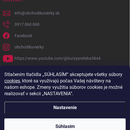
info
@
obchodikuvierky.sk
0917 860 860
Facebook
obchodikuvierky
https://www.youtube.com/@kurzypreteba5844
PRIJÍMAME ONLINE PLATBY
Stlačením tlačidla „SÚHLASÍM“ akceptujete všetky súbory
cookies
, ktoré sa využívajú počas Vašej návštevy na
našom eshope. Zmeny využitia súborov cookies je možné
realizovať v sekcii „NASTAVENIA“.
Nastavenie
Copyright 2026
Obchodík u Vierky
. Všetky práva vyhradené.
Súhlasím
Vytvoril Shoptet