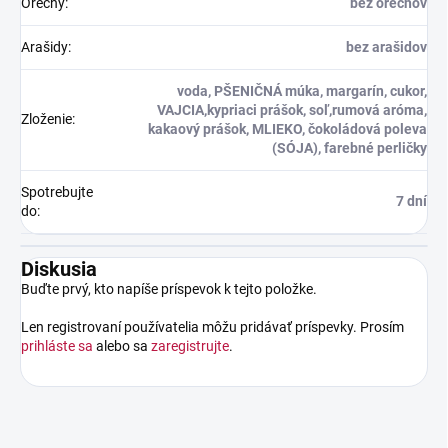
Orechy
:
bez orechov
Arašidy
:
bez arašidov
voda, PŠENIČNÁ múka, margarín, cukor,
VAJCIA,kypriaci prášok, soľ,rumová aróma,
Zloženie
:
kakaový prášok, MLIEKO, čokoládová poleva
(SÓJA), farebné perličky
Spotrebujte
7 dní
do
:
Diskusia
Buďte prvý, kto napíše príspevok k tejto položke.
Len registrovaní používatelia môžu pridávať príspevky. Prosím
prihláste sa
alebo sa
zaregistrujte
.