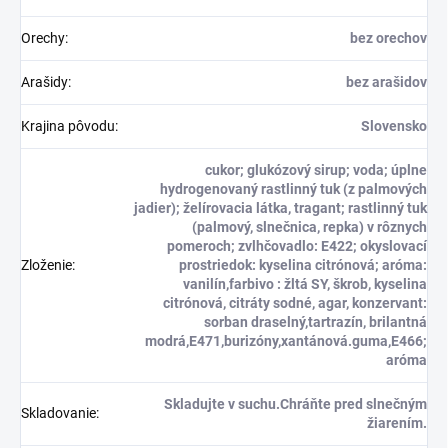
Orechy
:
bez orechov
Arašidy
:
bez arašidov
Krajina pôvodu
:
Slovensko
cukor; glukózový sirup; voda; úplne
hydrogenovaný rastlinný tuk (z palmových
jadier); želírovacia látka, tragant; rastlinný tuk
(palmový, slnečnica, repka) v rôznych
pomeroch; zvlhčovadlo: E422; okyslovací
Zloženie
:
prostriedok: kyselina citrónová; aróma:
vanilín,farbivo : žltá SY, škrob, kyselina
citrónová, citráty sodné, agar, konzervant:
sorban draselný,tartrazín, brilantná
modrá,E471,burizóny,xantánová.guma,E466;
aróma
Skladujte v suchu.Chráňte pred slnečným
Skladovanie
:
žiarením.