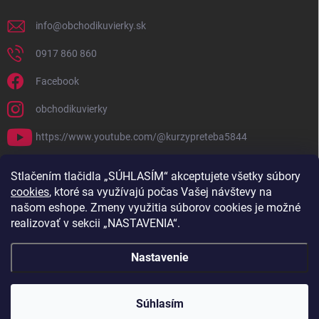
info
@
obchodikuvierky.sk
0917 860 860
Facebook
obchodikuvierky
https://www.youtube.com/@kurzypreteba5844
PRIJÍMAME ONLINE PLATBY
Stlačením tlačidla „SÚHLASÍM“ akceptujete všetky súbory
cookies
, ktoré sa využívajú počas Vašej návštevy na
našom eshope. Zmeny využitia súborov cookies je možné
realizovať v sekcii „NASTAVENIA“.
Nastavenie
Copyright 2026
Obchodík u Vierky
. Všetky práva vyhradené.
Súhlasím
Vytvoril Shoptet