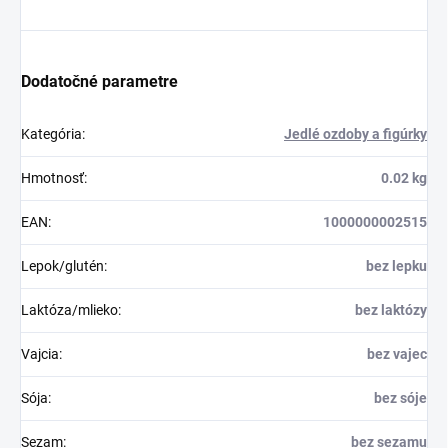
Dodatočné parametre
Kategória
:
Jedlé ozdoby a figúrky
Hmotnosť
:
0.02 kg
EAN
:
1000000002515
Lepok/glutén
:
bez lepku
Laktóza/mlieko
:
bez laktózy
Vajcia
:
bez vajec
Sója
:
bez sóje
Sezam
:
bez sezamu