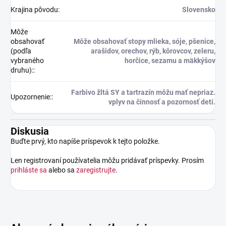
Krajina pôvodu
:
Slovensko
Môže
obsahovať
Môže obsahovať stopy mlieka, sóje, pšenice,
(podľa
arašidov, orechov, rýb, kôrovcov, zeleru,
vybraného
horčice, sezamu a mäkkýšov
druhu):
:
Farbivo žltá SY a tartrazín môžu mať nepriaz.
Upozornenie:
:
vplyv na činnosť a pozornosť detí.
Diskusia
Buďte prvý, kto napíše príspevok k tejto položke.
Len registrovaní používatelia môžu pridávať príspevky. Prosím
prihláste sa
alebo sa
zaregistrujte
.