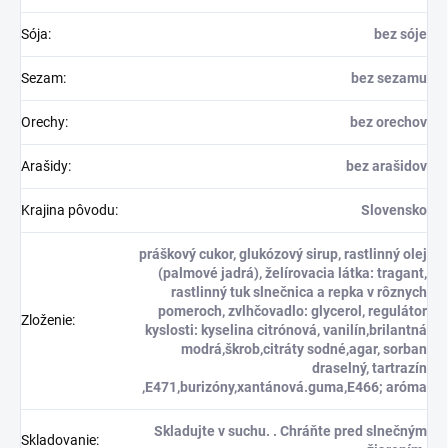
Sója
:
bez sóje
Sezam
:
bez sezamu
Orechy
:
bez orechov
Arašidy
:
bez arašidov
Krajina pôvodu
:
Slovensko
práškový cukor, glukózový sirup, rastlinný olej
(palmové jadrá), želírovacia látka: tragant,
rastlinný tuk slnečnica a repka v rôznych
pomeroch, zvlhčovadlo: glycerol, regulátor
Zloženie
:
kyslosti: kyselina citrónová, vanilín,brilantná
modrá,škrob,citráty sodné,agar, sorban
draselný, tartrazín
,E471,burizóny,xantánová.guma,E466; aróma
Skladujte v suchu. . Chráňte pred slnečným
Skladovanie
: