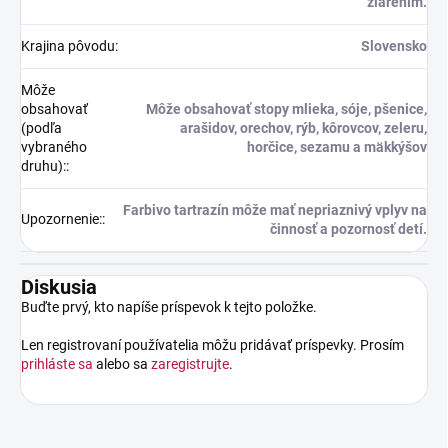
žiarením.
Krajina pôvodu
:
Slovensko
Môže
obsahovať
Môže obsahovať stopy mlieka, sóje, pšenice,
(podľa
arašidov, orechov, rýb, kôrovcov, zeleru,
vybraného
horčice, sezamu a mäkkýšov
druhu):
:
Farbivo tartrazín môže mať nepriaznivý vplyv na
Upozornenie:
:
činnosť a pozornosť detí.
Diskusia
Buďte prvý, kto napíše príspevok k tejto položke.
Len registrovaní používatelia môžu pridávať príspevky. Prosím
prihláste sa
alebo sa
zaregistrujte
.