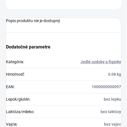
OPÝTAŤ SA
STRÁŽIŤ
Popis produktu nie je dostupný
Dodatočné parametre
Kategória
:
Jedlé ozdoby a figúrky
Hmotnosť
:
0.08 kg
EAN
:
1000000000097
Lepok/glutén
:
bez lepku
Laktóza/mlieko
:
bez laktózy
Vajcia
:
bez vajec