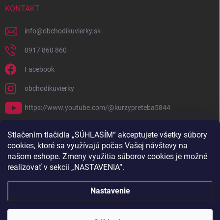
KONTAKT
info
@
obchodikuvierky.sk
0917 860 860
Facebook
obchodikuvierky
https://www.youtube.com/@kurzypreteba5844
PRIJÍMAME ONLINE PLATBY
Stlačením tlačidla „SÚHLASÍM“ akceptujete všetky súbory
cookies
, ktoré sa využívajú počas Vašej návštevy na
našom eshope. Zmeny využitia súborov cookies je možné
realizovať v sekcii „NASTAVENIA“.
Nastavenie
Copyright 2026
Obchodík u Vierky
. Všetky práva vyhradené.