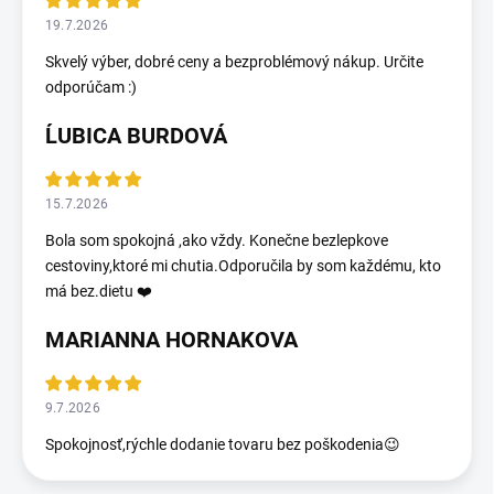
19.7.2026
Skvelý výber, dobré ceny a bezproblémový nákup. Určite
odporúčam :)
ĹUBICA BURDOVÁ
15.7.2026
Bola som spokojná ,ako vždy. Konečne bezlepkove
cestoviny,ktoré mi chutia.Odporučila by som každému, kto
má bez.dietu ❤️
MARIANNA HORNAKOVA
9.7.2026
Spokojnosť,rýchle dodanie tovaru bez poškodenia😉