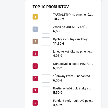
TOP 10 PRODUKTOV
TARTALETKY na plnenie rôzne
druhy 34 ks
10,20 €
Zmes na ODPAĽOVANÉ
CESTO bez odpaľovania 500 g
6,60 €
Rýchly a chutný vanilkový
puding bez varenia 1 kg
11,80 €
Linecké košíčky na plnenie
300 g
4,95 €
Ochucovacia pasta PISTÁCIA
70 g
5,05 €
*Čarovný krém - Enchanted
Cream ® 450 g
6,50 €
Roztierací nôž cukrársky s
ohnutou čepeľou 37 cm
5,50 €
Fondant biely - cukrová poleva
800 g
4,50 €