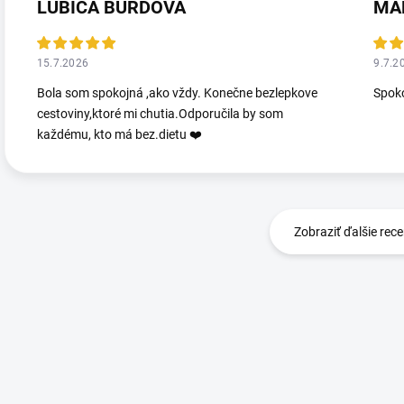
ĹUBICA BURDOVÁ
MA
15.7.2026
9.7.2
Bola som spokojná ,ako vždy. Konečne bezlepkove
Spoko
cestoviny,ktoré mi chutia.Odporučila by som
každému, kto má bez.dietu ❤️
Zobraziť ďalšie rece