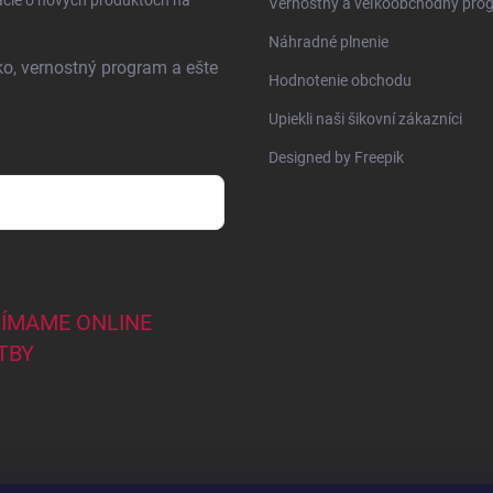
ácie o nových produktoch na
Vernostný a veľkoobchodný pro
Náhradné plnenie
ko, vernostný program a ešte
Hodnotenie obchodu
Upiekli naši šikovní zákazníci
Designed by Freepik
JÍMAME ONLINE
TBY