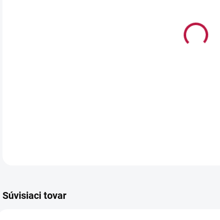
Cel
záku
mous
nevy
10 m
dlhý
Roz
Mate
Súvisiaci tovar