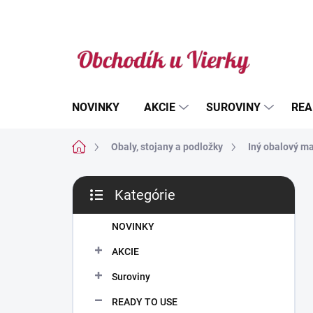
Prejsť
na
obsah
NOVINKY
AKCIE
SUROVINY
REA
Domov
Obaly, stojany a podložky
Iný obalový ma
B
Kategórie
o
Preskočiť
č
kategórie
n
NOVINKY
ý
AKCIE
p
a
Suroviny
n
READY TO USE
e