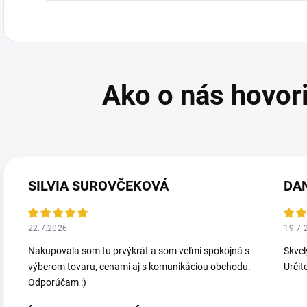
SILVIA SUROVČEKOVÁ
DA
22.7.2026
19.7.
Nakupovala som tu prvýkrát a som veľmi spokojná s
Skvel
výberom tovaru, cenami aj s komunikáciou obchodu.
Určit
Odporúčam :)