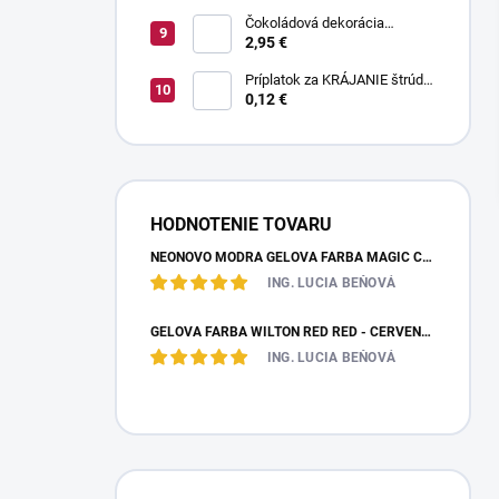
Čokoládová dekorácia
pruhované paličky TWISTER
2,95 €
20 g
Príplatok za KRÁJANIE štrúdle
(1 ks) - zvoľte len pri osobnom
0,12 €
odbere
HODNOTENIE TOVARU
NEÓNOVO MODRÁ GELOVÁ FARBA MAGIC COLOURS – JEDLÁ FARBA 32G
ING. LUCIA BEŇOVÁ
GÉLOVÁ FARBA WILTON RED RED - ČERVENÁ 28,35 G
ING. LUCIA BEŇOVÁ