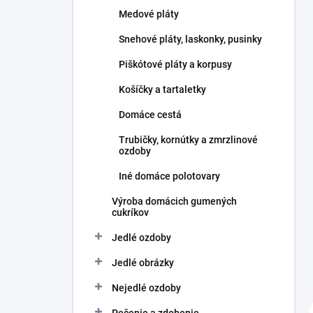
l
Medové pláty
Snehové pláty, laskonky, pusinky
Piškótové pláty a korpusy
Košíčky a tartaletky
Domáce cestá
Trubičky, kornútky a zmrzlinové
ozdoby
Iné domáce polotovary
Výroba domácich gumených
cukríkov
Jedlé ozdoby
Jedlé obrázky
Nejedlé ozdoby