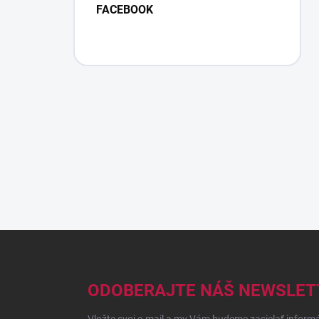
FACEBOOK
Z
á
p
ä
ODOBERAJTE NÁŠ NEWSLET
t
i