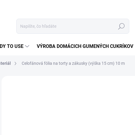
Hľadať
DY TO USE
VÝROBA DOMÁCICH GUMENÝCH CUKRÍKOV
teriál
Celofánová fólia na torty a zákusky (výška 15 cm) 10 m
Neohodnotené
Podrobnosti hodnotenia
15
Jedn
15,5
cena
NA