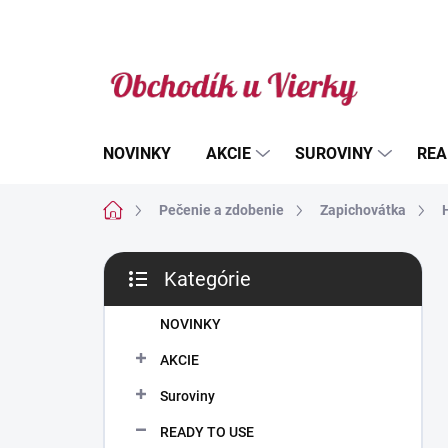
Prejsť
na
obsah
NOVINKY
AKCIE
SUROVINY
REA
Domov
Pečenie a zdobenie
Zapichovátka
B
Kategórie
o
Preskočiť
č
kategórie
n
NOVINKY
ý
AKCIE
p
a
Suroviny
n
READY TO USE
e