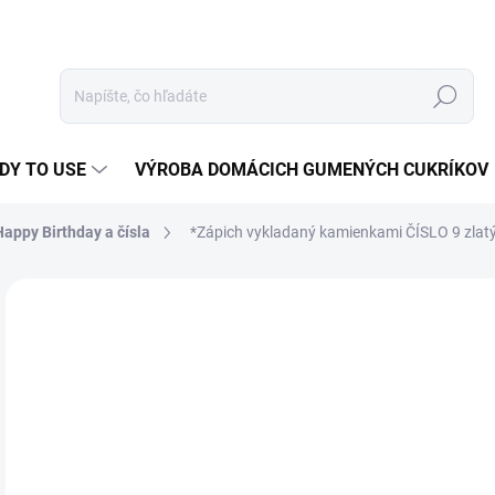
Hľadať
DY TO USE
VÝROBA DOMÁCICH GUMENÝCH CUKRÍKOV
Happy Birthday a čísla
*Zápich vykladaný kamienkami ČÍSLO 9 zlat
Neohodnotené
Podrobnosti hodnotenia
AKCIA
2,
Jedn
1,90 
cena
NA