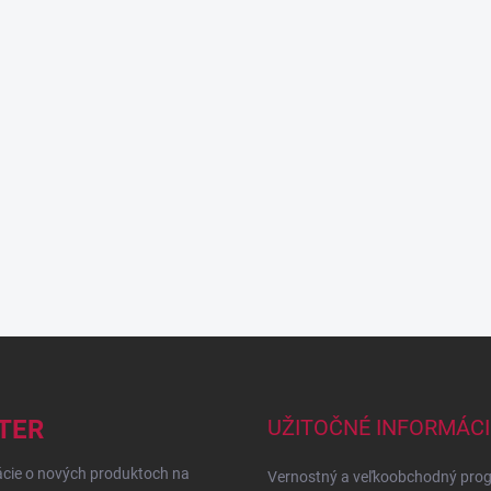
TER
UŽITOČNÉ INFORMÁCI
ácie o nových produktoch na
Vernostný a veľkoobchodný pro