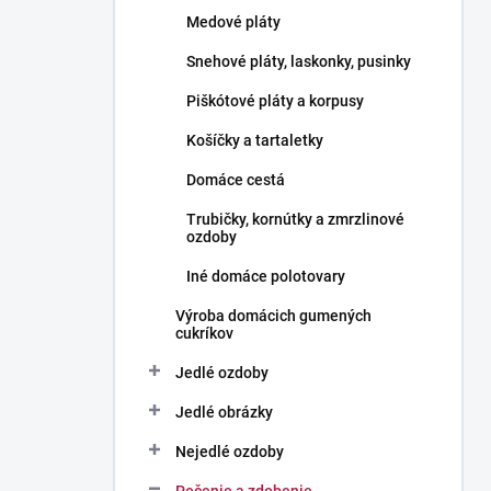
l
Medové pláty
Snehové pláty, laskonky, pusinky
Piškótové pláty a korpusy
Košíčky a tartaletky
Domáce cestá
Trubičky, kornútky a zmrzlinové
ozdoby
Iné domáce polotovary
Výroba domácich gumených
cukríkov
Jedlé ozdoby
Jedlé obrázky
Nejedlé ozdoby