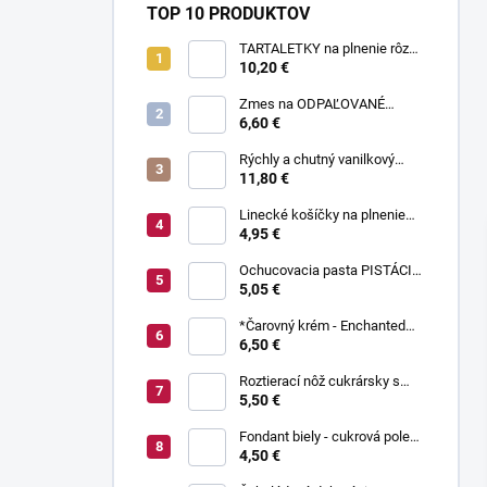
TOP 10 PRODUKTOV
TARTALETKY na plnenie rôzne
druhy 34 ks
10,20 €
Zmes na ODPAĽOVANÉ
CESTO bez odpaľovania 500 g
6,60 €
Rýchly a chutný vanilkový
puding bez varenia 1 kg
11,80 €
Linecké košíčky na plnenie
300 g
4,95 €
Ochucovacia pasta PISTÁCIA
70 g
5,05 €
*Čarovný krém - Enchanted
Cream ® 450 g
6,50 €
Roztierací nôž cukrársky s
ohnutou čepeľou 37 cm
5,50 €
Fondant biely - cukrová poleva
800 g
4,50 €