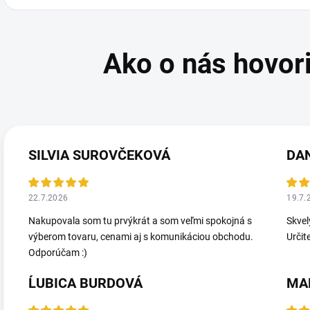
SILVIA SUROVČEKOVÁ
DA
22.7.2026
19.7.
Nakupovala som tu prvýkrát a som veľmi spokojná s
Skvel
výberom tovaru, cenami aj s komunikáciou obchodu.
Určit
Odporúčam :)
ĹUBICA BURDOVÁ
MA