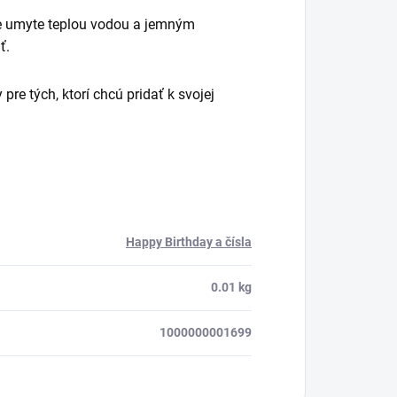
ne umyte teplou vodou a jemným
ť.
re tých, ktorí chcú pridať k svojej
Happy Birthday a čísla
0.01 kg
1000000001699