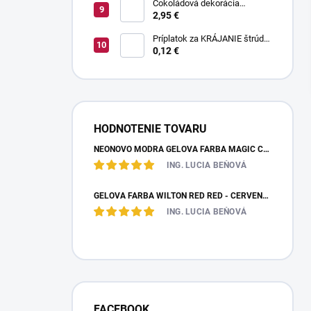
Čokoládová dekorácia
pruhované paličky TWISTER
2,95 €
20 g
Príplatok za KRÁJANIE štrúdle
(1 ks) - zvoľte len pri osobnom
0,12 €
odbere
HODNOTENIE TOVARU
NEÓNOVO MODRÁ GELOVÁ FARBA MAGIC COLOURS – JEDLÁ FARBA 32G
ING. LUCIA BEŇOVÁ
GÉLOVÁ FARBA WILTON RED RED - ČERVENÁ 28,35 G
ING. LUCIA BEŇOVÁ
FACEBOOK