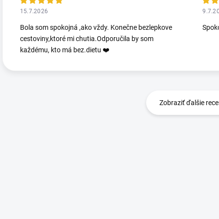
15.7.2026
9.7.2
Bola som spokojná ,ako vždy. Konečne bezlepkove
Spoko
cestoviny,ktoré mi chutia.Odporučila by som
každému, kto má bez.dietu ❤️
Zobraziť ďalšie rece