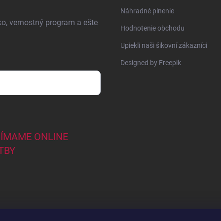
Náhradné plnenie
ko, vernostný program a ešte
Hodnotenie obchodu
Upiekli naši šikovní zákazníci
Designed by Freepik
JÍMAME ONLINE
TBY