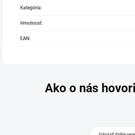
Kategória
:
Hmotnosť
:
EAN
:
Zobraziť ďalšie rece