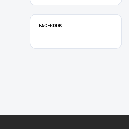
FACEBOOK
Z
á