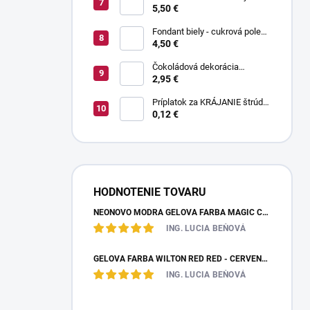
ohnutou čepeľou 37 cm
5,50 €
Fondant biely - cukrová poleva
800 g
4,50 €
Čokoládová dekorácia
pruhované paličky TWISTER
2,95 €
20 g
Príplatok za KRÁJANIE štrúdle
(1 ks) - zvoľte len pri osobnom
0,12 €
odbere
HODNOTENIE TOVARU
NEÓNOVO MODRÁ GELOVÁ FARBA MAGIC COLOURS – JEDLÁ FARBA 32G
ING. LUCIA BEŇOVÁ
GÉLOVÁ FARBA WILTON RED RED - ČERVENÁ 28,35 G
ING. LUCIA BEŇOVÁ