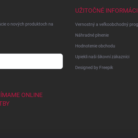
UŽITOČNÉ INFORMÁCI
ácie o nových produktoch na
Vernostný a veľkoobchodný pro
Náhradné plnenie
Hodnotenie obchodu
Upiekli naši šikovní zákazníci
Designed by Freepik
JÍMAME ONLINE
TBY