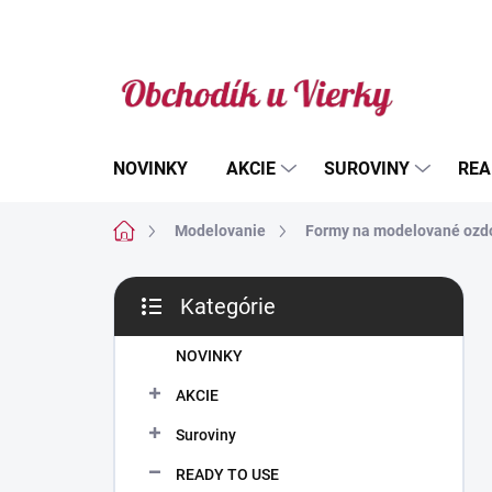
Prejsť
na
obsah
NOVINKY
AKCIE
SUROVINY
REA
Domov
Modelovanie
Formy na modelované ozd
B
Kategórie
o
Preskočiť
č
kategórie
n
NOVINKY
ý
AKCIE
p
a
Suroviny
n
READY TO USE
e