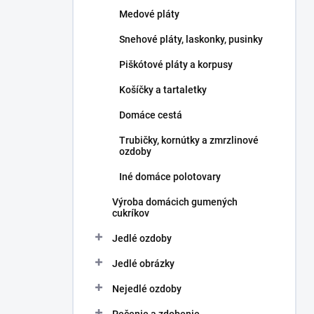
l
Medové pláty
Snehové pláty, laskonky, pusinky
Piškótové pláty a korpusy
Košíčky a tartaletky
Domáce cestá
Trubičky, kornútky a zmrzlinové
ozdoby
Iné domáce polotovary
Výroba domácich gumených
cukríkov
Jedlé ozdoby
Jedlé obrázky
Nejedlé ozdoby