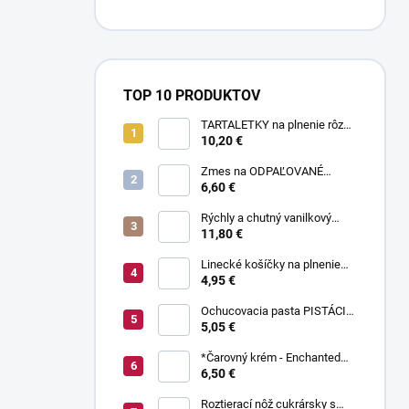
TOP 10 PRODUKTOV
TARTALETKY na plnenie rôzne
druhy 34 ks
10,20 €
Zmes na ODPAĽOVANÉ
CESTO bez odpaľovania 500 g
6,60 €
Rýchly a chutný vanilkový
puding bez varenia 1 kg
11,80 €
Linecké košíčky na plnenie
300 g
4,95 €
Ochucovacia pasta PISTÁCIA
70 g
5,05 €
*Čarovný krém - Enchanted
Cream ® 450 g
6,50 €
Roztierací nôž cukrársky s