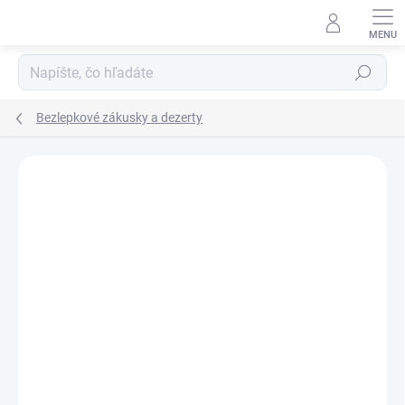
Prejsť
na
obsah
Hľadať
Bezlepkové zákusky a dezerty
Podrobnosti hodnotenia
Neohodnotené