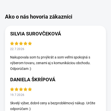
SILVIA SUROVČEKOVÁ
22.7.2026
Nakupovala som tu prvýkrát a som veľmi spokojná s
výberom tovaru, cenami aj s komunikáciou obchodu.
Odporúčam :)
DANIELA ŠKRÍPOVÁ
19.7.2026
Skvelý výber, dobré ceny a bezproblémový nákup. Určite
odporúčam :)