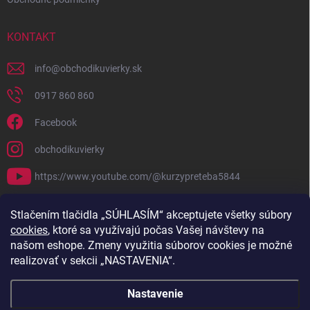
KONTAKT
info
@
obchodikuvierky.sk
0917 860 860
Facebook
obchodikuvierky
https://www.youtube.com/@kurzypreteba5844
PRIJÍMAME ONLINE PLATBY
Stlačením tlačidla „SÚHLASÍM“ akceptujete všetky súbory
cookies
, ktoré sa využívajú počas Vašej návštevy na
našom eshope. Zmeny využitia súborov cookies je možné
realizovať v sekcii „NASTAVENIA“.
Nastavenie