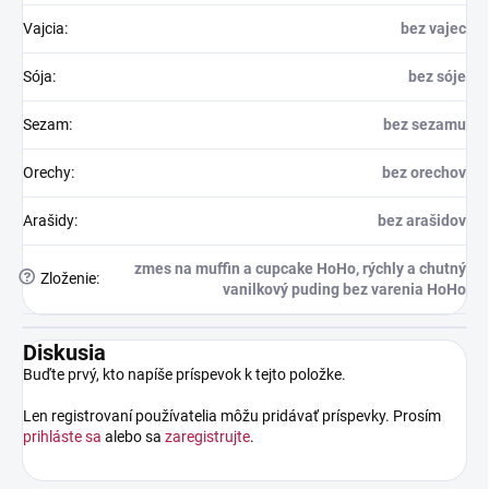
Vajcia
:
bez vajec
Sója
:
bez sóje
Sezam
:
bez sezamu
Orechy
:
bez orechov
Arašidy
:
bez arašidov
zmes na muffin a cupcake HoHo, rýchly a chutný
?
Zloženie
:
vanilkový puding bez varenia HoHo
Diskusia
Buďte prvý, kto napíše príspevok k tejto položke.
Len registrovaní používatelia môžu pridávať príspevky. Prosím
prihláste sa
alebo sa
zaregistrujte
.