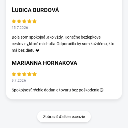
ĹUBICA BURDOVÁ
15.7.2026
Bola som spokojná ,ako vždy. Konečne bezlepkove
cestoviny,ktoré mi chutia.Odporučila by som každému, kto
má bez.dietu ❤️
MARIANNA HORNAKOVA
9.7.2026
Spokojnosť,rýchle dodanie tovaru bez poškodenia😉
Zobraziť ďalšie recenzie