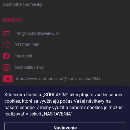
Obchodné podmienky
KONTAKT
info
@
obchodikuvierky.sk
0917 860 860
Facebook
obchodikuvierky
https://www.youtube.com/@kurzypreteba5844
PRIJÍMAME ONLINE PLATBY
Stlačením tlačidla „SÚHLASÍM“ akceptujete všetky súbory
cookies
, ktoré sa využívajú počas Vašej návštevy na
našom eshope. Zmeny využitia súborov cookies je možné
realizovať v sekcii „NASTAVENIA“.
Nastavenie