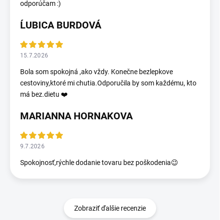
odporúčam :)
ĹUBICA BURDOVÁ
15.7.2026
Bola som spokojná ,ako vždy. Konečne bezlepkove
cestoviny,ktoré mi chutia.Odporučila by som každému, kto
má bez.dietu ❤️
MARIANNA HORNAKOVA
9.7.2026
Spokojnosť,rýchle dodanie tovaru bez poškodenia😉
Zobraziť ďalšie recenzie