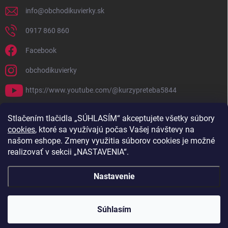
info
@
obchodikuvierky.sk
0917 860 860
Facebook
obchodikuvierky
https://www.youtube.com/@kurzypreteba5844
PRIJÍMAME ONLINE PLATBY
Stlačením tlačidla „SÚHLASÍM“ akceptujete všetky súbory
cookies
, ktoré sa využívajú počas Vašej návštevy na
našom eshope. Zmeny využitia súborov cookies je možné
realizovať v sekcii „NASTAVENIA“.
Nastavenie
Copyright 2026
Obchodík u Vierky
. Všetky práva vyhradené.
Súhlasím
Vytvoril Shoptet