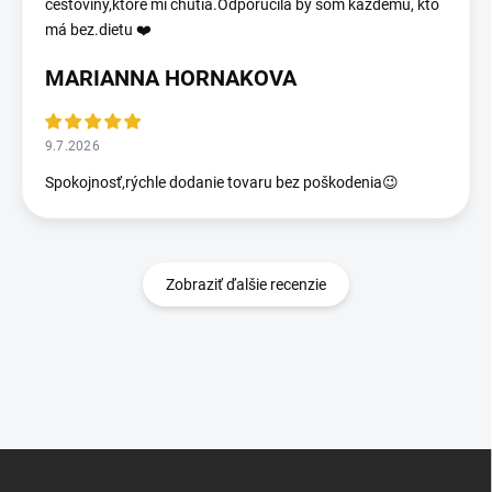
cestoviny,ktoré mi chutia.Odporučila by som každému, kto
má bez.dietu ❤️
MARIANNA HORNAKOVA
9.7.2026
Spokojnosť,rýchle dodanie tovaru bez poškodenia😉
Zobraziť ďalšie recenzie
Z
á