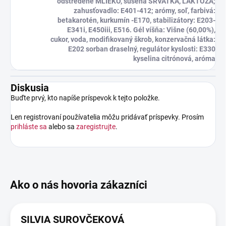
odstredené MLIEKO, sušená SRVÁTKA, LAKTÓZA;
zahusťovadlo: E401-412; arómy, soľ, farbivá:
betakarotén, kurkumín -E170, stabilizátory: E203-
E341i, E450iii, E516. Gél víšňa: Višne (60,00%),
cukor, voda, modifikovaný škrob, konzervačná látka:
E202 sorban draselný, regulátor kyslosti: E330
kyselina citrónová, aróma
Diskusia
Buďte prvý, kto napíše príspevok k tejto položke.
Len registrovaní používatelia môžu pridávať príspevky. Prosím
prihláste sa
alebo sa
zaregistrujte
.
SILVIA SUROVČEKOVÁ