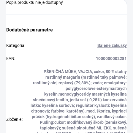
Popis produktu nie je dostupný
Dodatočné parametre
Kategória
:
Balené zákusky
EAN
:
1000000002281
PŠENIČNÁ MÚKA, VAJCIA, cukor, 80 % stolný
rastlinný margarín (rastlinné tuky palmové;
rastlinný olej repkový (79,80%); voda; emulgátory:
polyglycerolové esterymastných
kyselín,monodyglyceridy mastných kyselína
slnečnicový lecitín, jedlá soľ ( 0,25%) konzervačná
látka: kyselina sorbová; regulátor kyslosti: kyselina
citronová; farbivo: karotény), med, škorica, kypriaci
prášok (hydrogénuhličitan sodný), vanilkový cukor.
Zloženie:
:
Puding:cukor; modifikovaný škorb (zemiakový,
tapiokový); sušené plnotučné MLIEKO, sušené