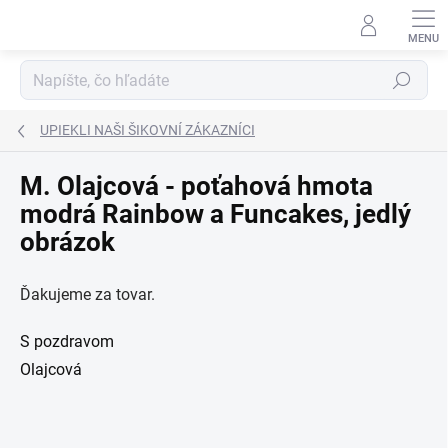
Prejsť
na
obsah
Hľadať
UPIEKLI NAŠI ŠIKOVNÍ ZÁKAZNÍCI
M. Olajcová - poťahová hmota
modrá Rainbow a Funcakes, jedlý
obrázok
Ďakujeme za tovar.
S pozdravom
Olajcová