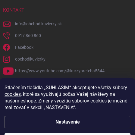
KONTAKT
info
@
obchodikuvierky.sk
0917 860 860
Facebook
obchodikuvierky
https://www.youtube.com/@kurzypreteba5844
PRIJÍMAME ONLINE PLATBY
Stlačením tlačidla „SÚHLASÍM“ akceptujete všetky súbory
cookies
, ktoré sa využívajú počas Vašej návštevy na
našom eshope. Zmeny využitia súborov cookies je možné
realizovať v sekcii „NASTAVENIA“.
Nastavenie
Copyright 2026
Obchodík u Vierky
. Všetky práva vyhradené.